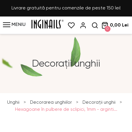
Livrare gratuită pentru comenzile de peste 150 lei!
MENIU
0,00 Lei
0
Decorații unghii
Unghii
>
Decorarea unghiilor
>
Decorații unghii
>
Hexagoane în pulbere de sclipici, 1mm - arginti...