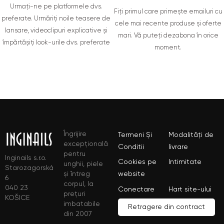
Urmați-ne pe platformele dvs.
Fiți primul care primește emailuri cu
preferate. Urmăriți noile teasere de
cele mai recente produse și oferte
lansare, videoclipuri explicative și
mari. Vă puteți dezabona în orice
împărtășiți look-urile dvs. preferate
moment.
Îngrijire
Termeni Și
Modalități de
excepțională
Conditii
livrare
pentru
Inginails s.r.o.
Cookies pe
Intimitate
unghii, piele
Starozagorská
și întreg
website
6
corpul, la
040 23
Conectare
Hart site-ului
prețuri
KOŠICE
imbatabile
Retragere din contract
din 2007