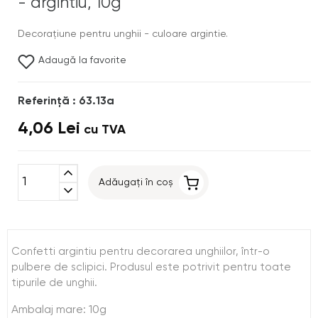
- argintiu, 10g
Decoraţiune pentru unghii - culoare argintie.
Adaugă la favorite
Referinţă : 63.13a
4,06 Lei
cu TVA
expand_less
Adăugați în coș
expand_more
Confetti argintiu pentru decorarea unghiilor, într-o
pulbere de sclipici. Produsul este potrivit pentru toate
tipurile de unghii.
Ambalaj mare: 10g