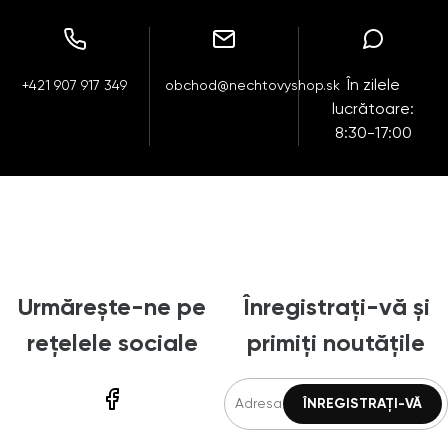
În zilele
+421 907 917 349
obchod@nechtovyshop.sk
lucrătoare:
8:30-17:00
Urmărește-ne pe
Înregistrați-vă și
rețelele sociale
primiți noutățile