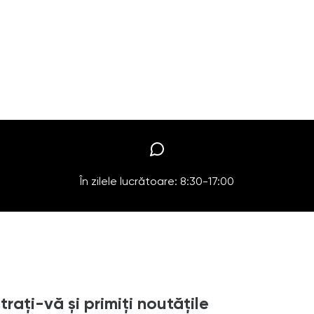
În zilele lucrătoare: 8:30-17:00
trați-vă și primiți noutățile