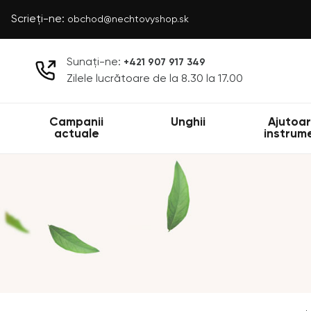
Scrieți-ne:
obchod@nechtovyshop.sk
Sunați-ne:
+421 907 917 349
Zilele lucrătoare de la 8.30 la 17.00
Campanii
Unghii
Ajutoar
actuale
instrum