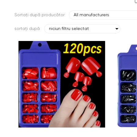
U
Sortați după producător
All manufacturers
sortați după
niciun filtru selectat