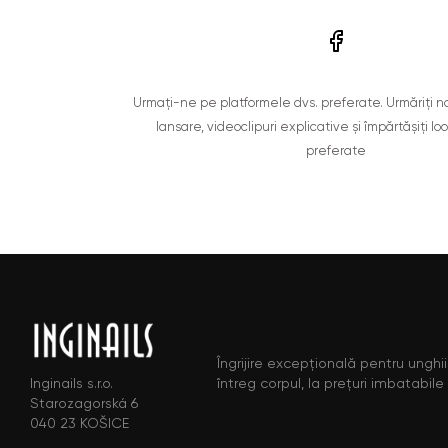
Urmați-ne pe platformele dvs. preferate. Urmăriți n
lansare, videoclipuri explicative și împărtășiți lo
preferate
Îngrijire excepțională pentru unghii,
întreg corpul, la prețuri imbatabile
Inginails s.r.o.
Starozagorská 6
040 23 KOŠICE