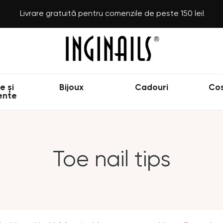
Livrare gratuită pentru comenzile de peste 150 lei!
e și
Bijoux
Cadouri
Co
ente
Toe nail tips