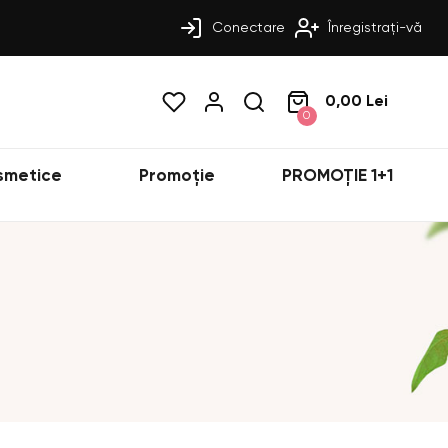
Conectare
Înregistrați-vă
0,00 Lei
0
smetice
Promoție
PROMOȚIE 1+1