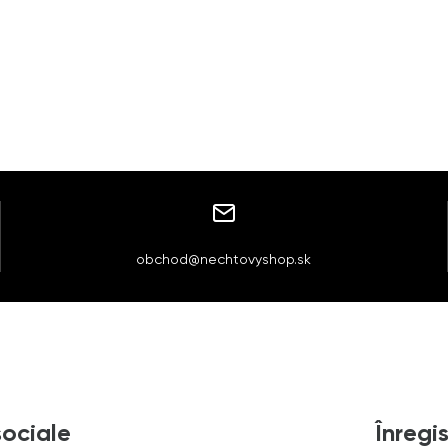
obchod@nechtovyshop.sk
sociale
Înregis