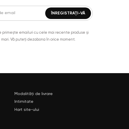
are primește emailuri cu cele mai recente produse și
 mari. Vă puteți dezabona în orice moment.
Modalități de livrare
Intimitate
Hart site-ului