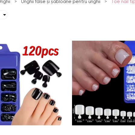
nghii
>
Unghii false și șabloane pentru unghii
>
Toe nail ti