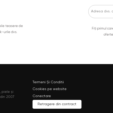
oile teasere de
Fiți primul c
ok-urile dvs.
oferte
Termeni Și Conditii
Cookies pe website
 piele și
Conectare
 din 2007
Retragere din contract