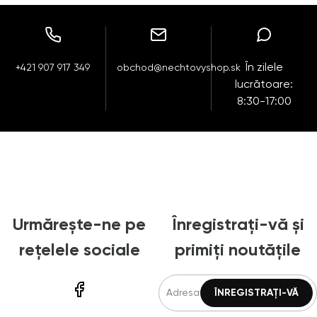
În zilele
+421 907 917 349
obchod@nechtovyshop.sk
lucrătoare:
8:30-17:00
Urmărește-ne pe
Înregistrați-vă și
rețelele sociale
primiți noutățile