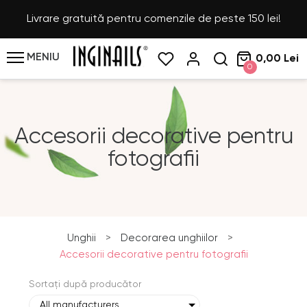
Livrare gratuită pentru comenzile de peste 150 lei!
MENIU
0,00 Lei
0
Accesorii decorative pentru
fotografii
Unghii
>
Decorarea unghiilor
>
Accesorii decorative pentru fotografii
Sortați după producător
All manufacturers