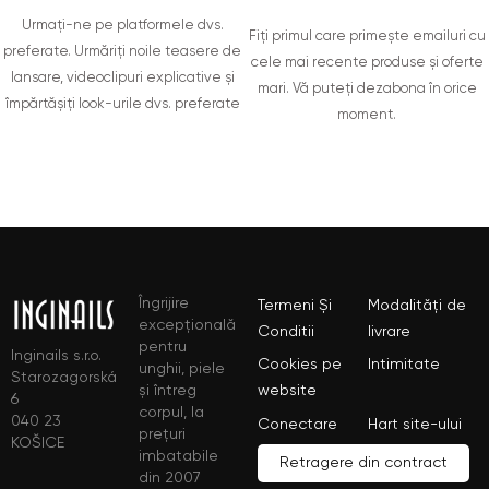
Urmați-ne pe platformele dvs.
Fiți primul care primește emailuri cu
preferate. Urmăriți noile teasere de
cele mai recente produse și oferte
lansare, videoclipuri explicative și
mari. Vă puteți dezabona în orice
împărtășiți look-urile dvs. preferate
moment.
Îngrijire
Termeni Și
Modalități de
excepțională
Conditii
livrare
pentru
Inginails s.r.o.
Cookies pe
Intimitate
unghii, piele
Starozagorská
și întreg
website
6
corpul, la
040 23
Conectare
Hart site-ului
prețuri
KOŠICE
imbatabile
Retragere din contract
din 2007