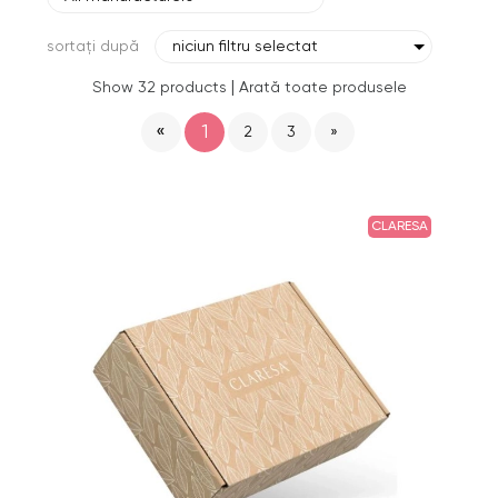
sortați după
niciun filtru selectat
|
Show 32 products
Arată toate produsele
«
1
2
3
»
CLARESA