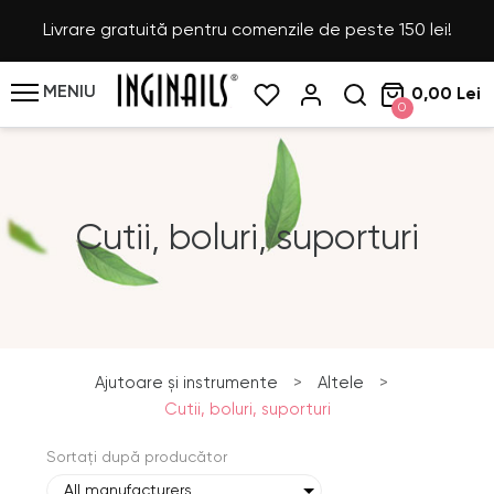
Livrare gratuită pentru comenzile de peste 150 lei!
MENIU
0,00 Lei
0
Cutii, boluri, suporturi
Ajutoare și instrumente
>
Altele
>
Cutii, boluri, suporturi
Sortați după producător
All manufacturers