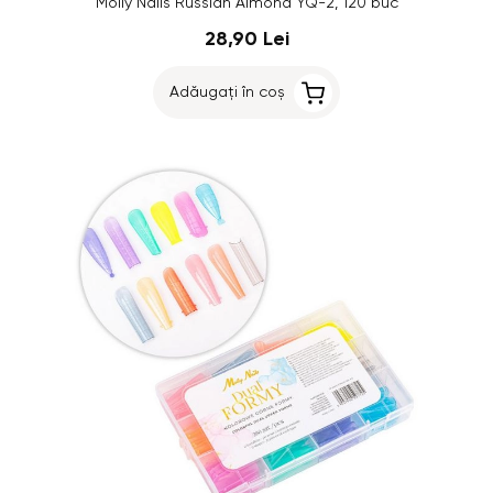
Molly Nails Russian Almond YQ-2, 120 buc
28,90 Lei
Adăugați în coș