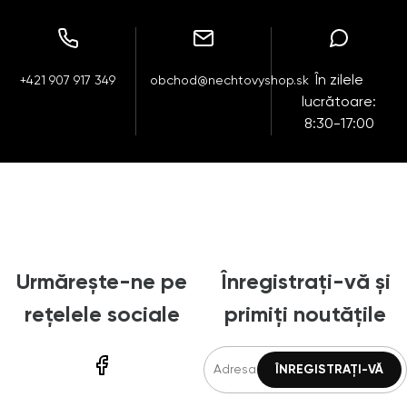
În zilele
+421 907 917 349
obchod@nechtovyshop.sk
lucrătoare:
8:30-17:00
Urmărește-ne pe
Înregistrați-vă și
rețelele sociale
primiți noutățile