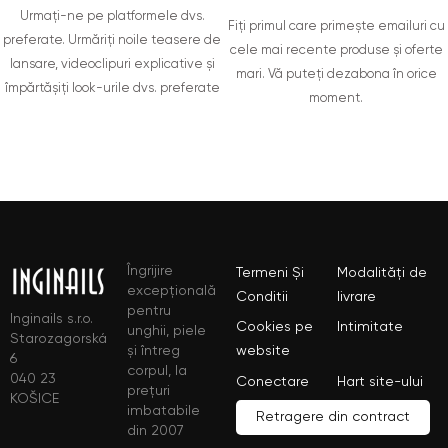
Urmați-ne pe platformele dvs.
Fiți primul care primește emailuri cu
preferate. Urmăriți noile teasere de
cele mai recente produse și oferte
lansare, videoclipuri explicative și
mari. Vă puteți dezabona în orice
împărtășiți look-urile dvs. preferate
moment.
Îngrijire
Termeni Și
Modalități de
excepțională
Conditii
livrare
pentru
Inginails s.r.o.
Cookies pe
Intimitate
unghii, piele
Starozagorská
și întreg
website
6
corpul, la
040 23
Conectare
Hart site-ului
prețuri
KOŠICE
imbatabile
Retragere din contract
din 2007