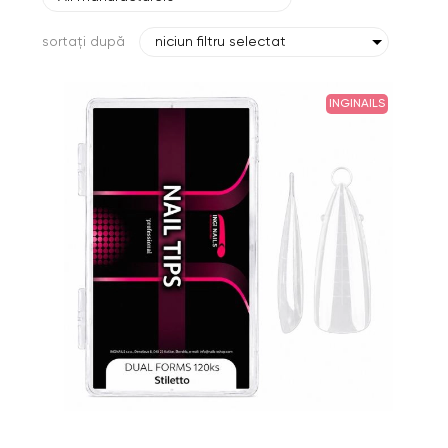
sortați după
niciun filtru selectat
INGINAILS