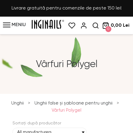
Livrare gratuită pentru comenzile de peste 150 lei!
MENIU
0,00 Lei
0
Vârfuri Polygel
Unghii
>
Unghii false și șabloane pentru unghii
>
Vârfuri Polygel
Sortați după producător
All manufacturers