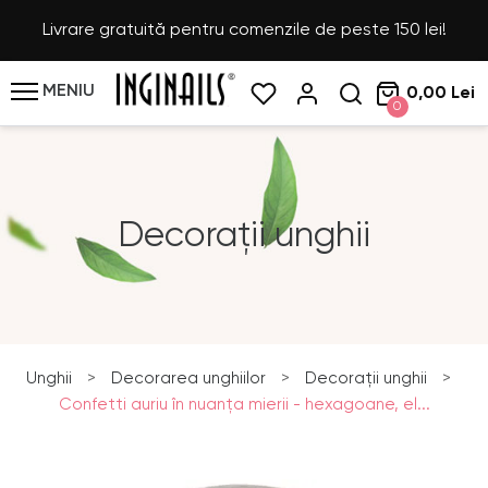
Livrare gratuită pentru comenzile de peste 150 lei!
MENIU
0,00 Lei
0
Decorații unghii
Unghii
>
Decorarea unghiilor
>
Decorații unghii
>
Confetti auriu în nuanţa mierii - hexagoane, el...