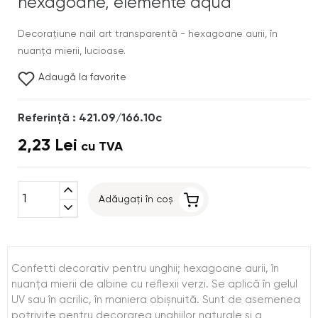
hexagoane, elemente aqua
Decoraţiune nail art transparentă - hexagoane aurii, în
nuanţa mierii, lucioase.
Adaugă la favorite
Referinţă : 421.09/166.10c
2,23 Lei
cu TVA
expand_less
Adăugați în coș
expand_more
Confetti decorativ pentru unghii; hexagoane aurii, în
nuanţa mierii de albine cu reflexii verzi. Se aplică în gelul
UV sau în acrilic, în maniera obişnuită. Sunt de asemenea
potrivite pentru decorarea unghiilor naturale şi a