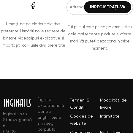
Urmați-ne pe platformele dvs.
Fiți primul care primește emailuri cu
preferate. Urmăriți noile teasere de
cele mai recente produse și oferte
lansare, videoclipuri explicative și
mari. Vă puteți dezabona în orice
împărtășiți look-urile dvs. preferate
moment.
Îngrijire
Termeni Și
Modalități de
excepțională
Conditii
livrare
pentru
Inginails s.r.o.
Cookies pe
Intimitate
unghii, piele
Starozagorská
și întreg
website
6
corpul, la
040 23
Conectare
Hart site-ului