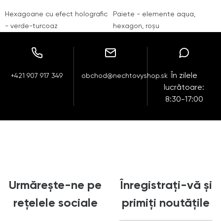
Hexagoane cu efect holografic
Paiete - elemente aqua,
- verde-turcoaz
hexagon, roşu
În zilele
+421 907 917 349
obchod@nechtovyshop.sk
lucrătoare:
8:30-17:00
Urmărește-ne pe
Înregistrați-vă și
rețelele sociale
primiți noutățile