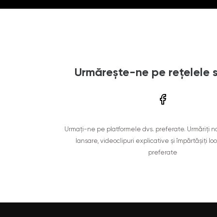
Urmărește-ne pe rețelele 
Urmați-ne pe platformele dvs. preferate. Urmăriți n
lansare, videoclipuri explicative și împărtășiți lo
preferate