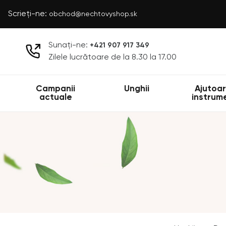
Scrieți-ne:
obchod@nechtovyshop.sk
Sunați-ne:
+421 907 917 349
Zilele lucrătoare de la 8.30 la 17.00
Campanii
Unghii
Ajutoar
actuale
instrum