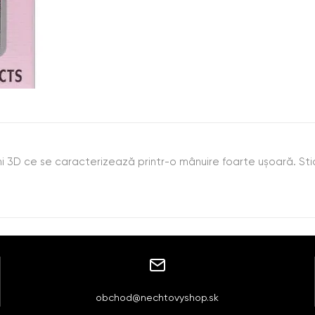
i 3D ce se caracterizează printr-o mânuire foarte uşoară. Sticker
obchod@nechtovyshop.sk