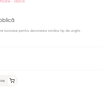
 floare - oblică
 oblică
re lucioase pentru decorarea oricărui tip de unghii.
coș