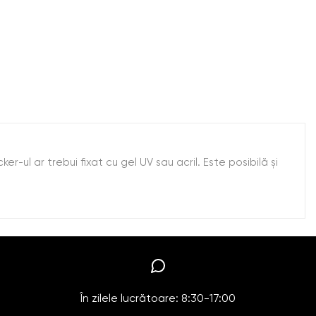
-ul ar trebui fixat cu gel UV sau acril. Este posibilă şi
În zilele lucrătoare: 8:30-17:00