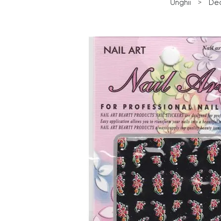
Unghii
>
Dec