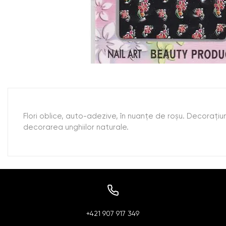
Flori oblice, auto-adezive, în nuanţe de roşu. Decoraţiun
decorarea unghiilor naturale.
+421 907 917 349