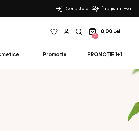
Conectare
Înregistrați-vă
0,00 Lei
0
smetice
Promoție
PROMOȚIE 1+1