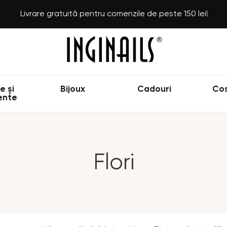
Livrare gratuită pentru comenzile de peste 150 lei!
e și
Bijoux
Cadouri
Co
ente
Flori