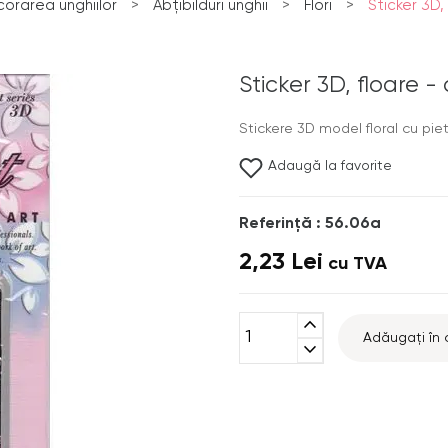
orarea unghiilor
>
Abțibilduri unghii
>
Flori
>
Sticker 3D,
Sticker 3D, floare -
Stickere 3D model floral cu piet
Adaugă la favorite
Referinţă : 56.06a
2,23 Lei
cu TVA
expand_less
Adăugați în 
expand_more