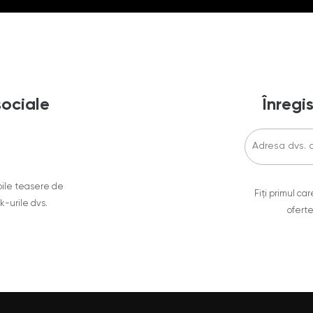
sociale
Înregis
oile teasere de
Fiți primul c
ok-urile dvs.
oferte