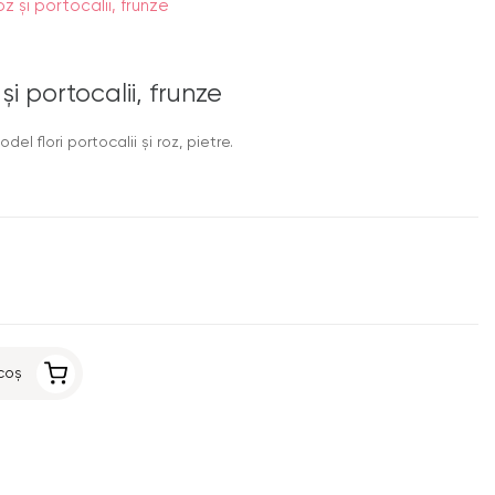
oz şi portocalii, frunze
 şi portocalii, frunze
l flori portocalii şi roz, pietre.
coș