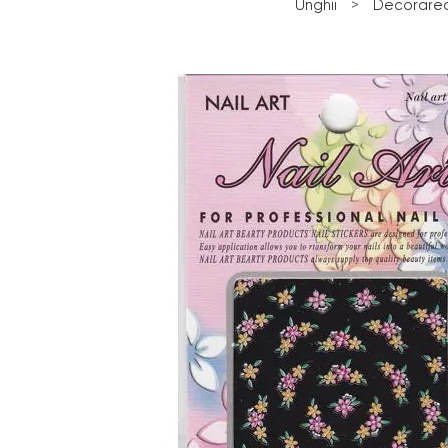
Unghii
>
Decorarea 