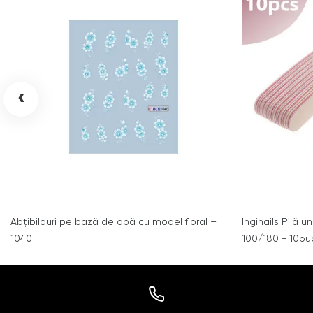
‹
Abțibilduri pe bază de apă cu model floral –
Inginails Pilă u
1040
100/180 - 10bu