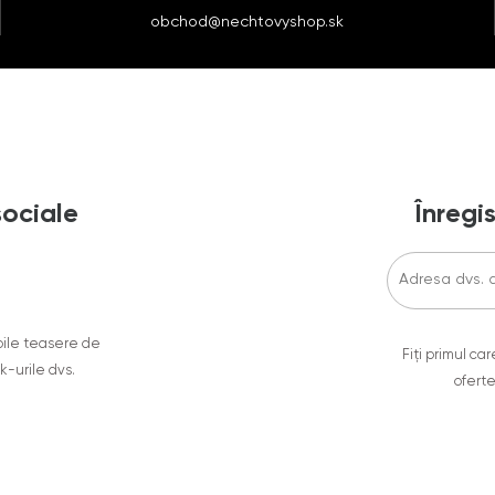
obchod@nechtovyshop.sk
sociale
Înregis
oile teasere de
Fiți primul c
ok-urile dvs.
oferte