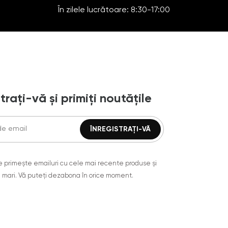
În zilele lucrătoare: 8:30-17:00
trați-vă și primiți noutățile
are primește emailuri cu cele mai recente produse și
 mari. Vă puteți dezabona în orice moment.