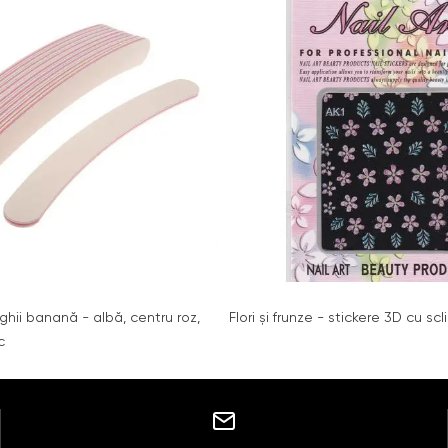
nghii banană - albă, centru roz,
Flori şi frunze - stickere 3D cu scli
c