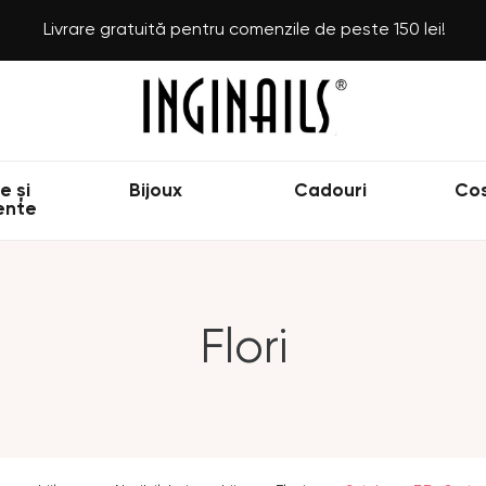
Livrare gratuită pentru comenzile de peste 150 lei!
e și
Bijoux
Cadouri
Co
ente
Flori