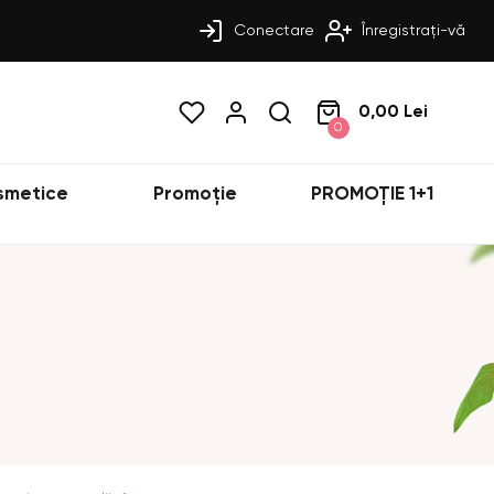
Conectare
Înregistrați-vă
0,00 Lei
0
smetice
Promoție
PROMOȚIE 1+1