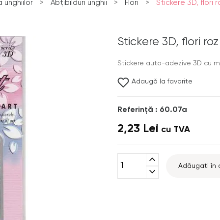
unghiilor
>
Abțibilduri unghii
>
Flori
>
Stickere 3D, flori r
Stickere 3D, flori roz
Stickere auto-adezive 3D cu mode
Adaugă la favorite
Referinţă : 60.07a
2,23 Lei
cu TVA
expand_less
Adăugați în 
expand_more