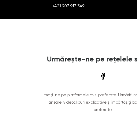
+421 907 917 349
Urmărește-ne pe rețelele 
Urmați-ne pe platformele dvs. preferate. Urmăriți n
lansare, videoclipuri explicative și împărtășiți lo
preferate