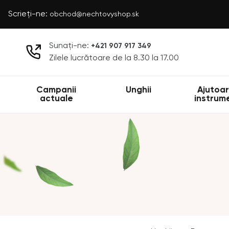
Scrieți-ne:
obchod@nechtovyshop.sk
Sunați-ne:
+421 907 917 349
Zilele lucrătoare de la 8.30 la 17.00
Campanii
Unghii
Ajutoar
actuale
instrum