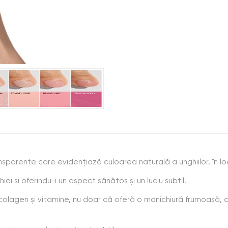
nsparente care evidențiază culoarea naturală a unghiilor, în l
ei și oferindu-i un aspect sănătos și un luciu subtil.
agen și vitamine, nu doar că oferă o manichiură frumoasă, ci c