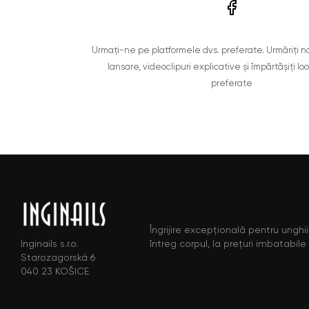
Urmați-ne pe platformele dvs. preferate. Urmăriți n
lansare, videoclipuri explicative și împărtășiți lo
preferate
Îngrijire excepțională pentru unghii,
întreg corpul, la prețuri imbatabile
Inginails s.r.o.
Starozagorská 6
040 23 KOŠICE