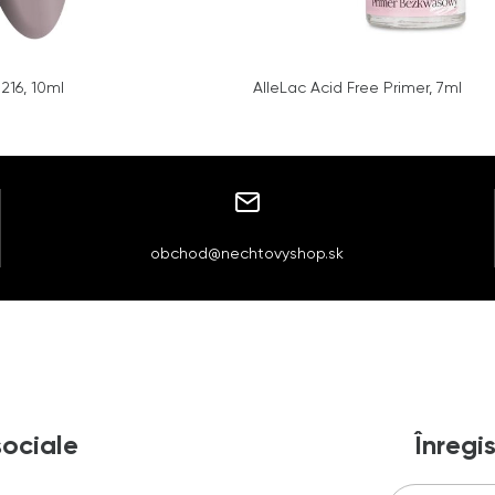
.216, 10ml
AlleLac Acid Free Primer, 7ml
obchod@nechtovyshop.sk
sociale
Înregis