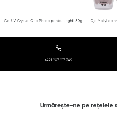
Gel UV Crystal One Phase pentru unghii, 50g
Oja MollyLac nr
+421 907 917 349
Urmărește-ne pe rețelele 