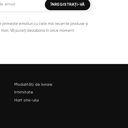
are primește emailuri cu cele mai recente produse și
 mari. Vă puteți dezabona în orice moment.
Modalități de livrare
Intimitate
Hart site-ului