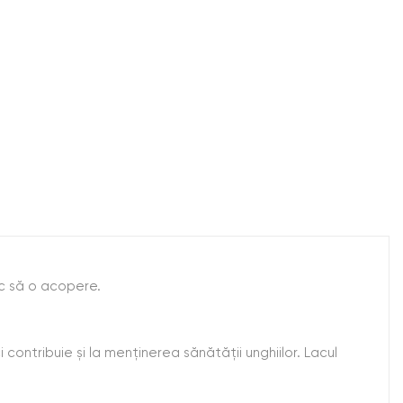
oc să o acopere.
ontribuie și la menținerea sănătății unghiilor. Lacul