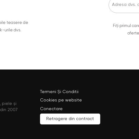
oile teasere de
Fiți primul c
ok-urile dvs.
oferte
Termeni Și Conditii
Cookies pe website
 piele și
Conectare
 din 2007
Retragere din contract