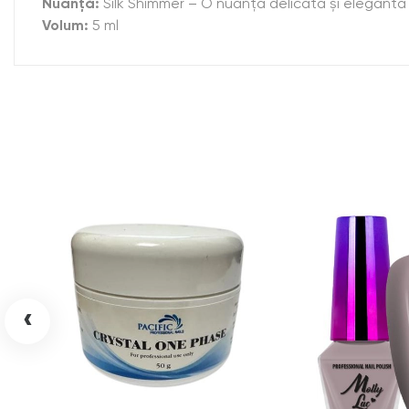
Nuanță:
Silk Shimmer – O nuanță delicată și elegantă n
Volum:
5 ml
‹