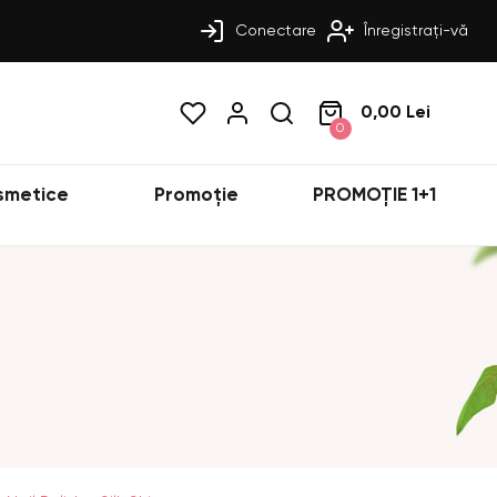
Conectare
Înregistrați-vă
0,00 Lei
0
smetice
Promoție
PROMOȚIE 1+1