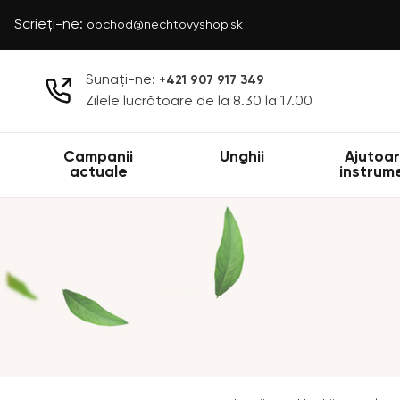
Scrieți-ne:
obchod@nechtovyshop.sk
Sunați-ne:
+421 907 917 349
Zilele lucrătoare de la 8.30 la 17.00
Campanii
Unghii
Ajutoar
actuale
instrum