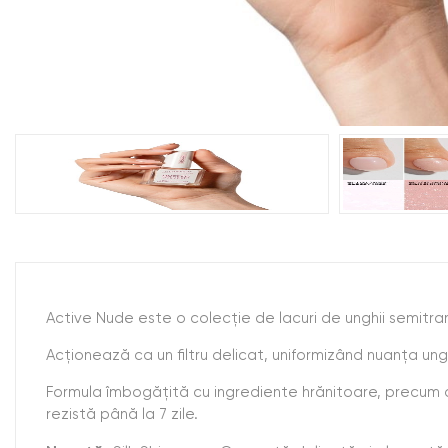
Active Nude este o colecție de lacuri de unghii semitra
Acționează ca un filtru delicat, uniformizând nuanța unghi
Formula îmbogățită cu ingrediente hrănitoare, precum col
rezistă până la 7 zile.