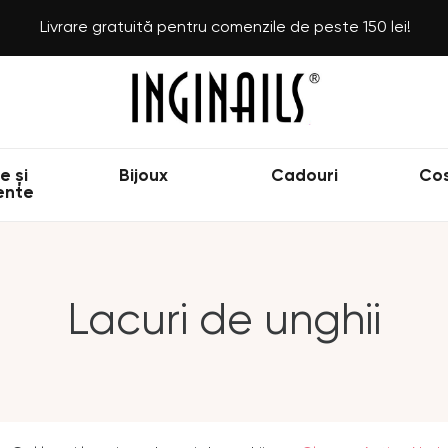
Livrare gratuită pentru comenzile de peste 150 lei!
e și
Bijoux
Cadouri
Co
ente
Lacuri de unghii