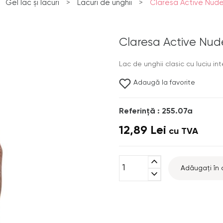
Gel lac și lacuri
>
Lacuri de unghii
>
Claresa Active Nude N
Claresa Active Nude 
Lac de unghii clasic cu luciu in
Adaugă la favorite
Referinţă : 255.07a
12,89 Lei
cu TVA
expand_less
Adăugați în 
expand_more