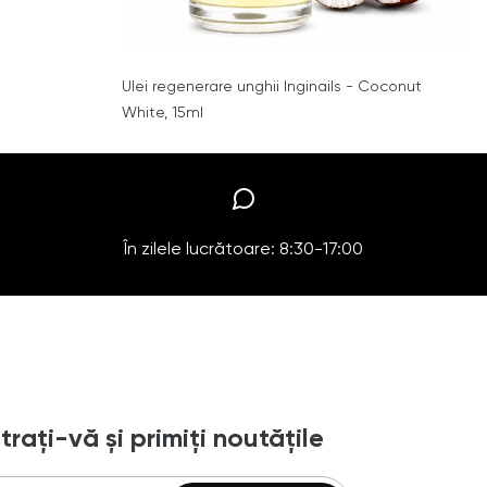
Ulei regenerare unghii Inginails - Coconut
White, 15ml
În zilele lucrătoare: 8:30-17:00
trați-vă și primiți noutățile