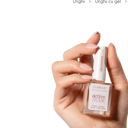
Unghii
>
Unghii cu gel
>