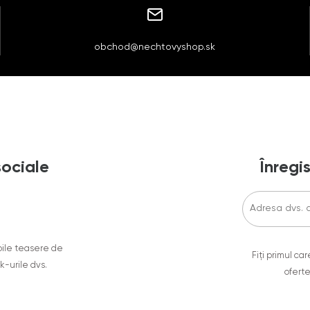
obchod@nechtovyshop.sk
sociale
Înregis
oile teasere de
Fiți primul c
ok-urile dvs.
oferte