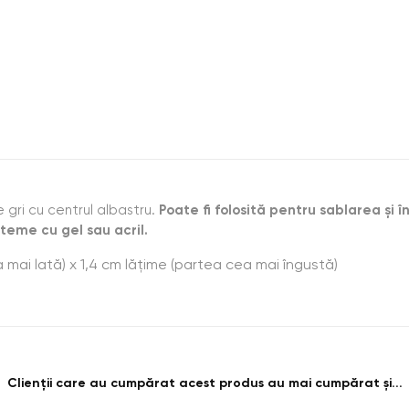
e gri cu centrul albastru.
Poate fi folosită pentru sablarea și î
steme cu gel sau acril.
 mai lată) x 1,4 cm lățime (partea cea mai îngustă)
Clienții care au cumpărat acest produs au mai cumpărat și...