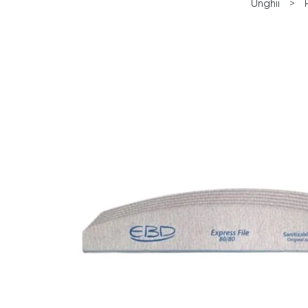
Unghii
>