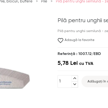
Pile, blocuri, buffere
>
Pile
>
Pilă pentru unghii semilună - 
Pilă pentru unghii 
Pilă pentru unghii semilună - z
Adaugă la favorite
Referinţă : 1007.12/EBD
5,78 Lei
cu TVA
expand_less
Adăugați în 
expand_more