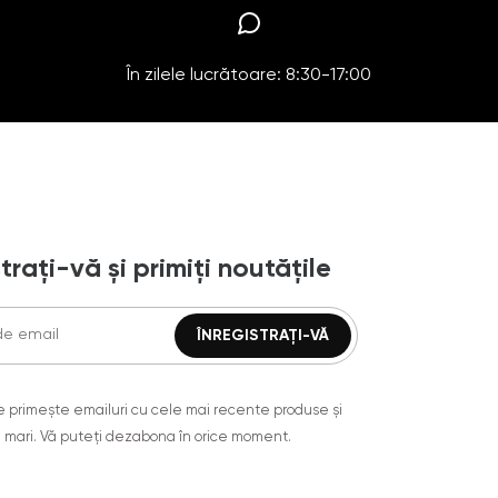
În zilele lucrătoare: 8:30-17:00
trați-vă și primiți noutățile
are primește emailuri cu cele mai recente produse și
 mari. Vă puteți dezabona în orice moment.