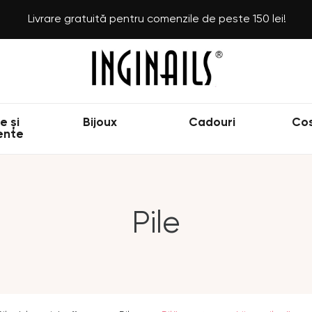
Livrare gratuită pentru comenzile de peste 150 lei!
e și
Bijoux
Cadouri
Co
ente
Pile