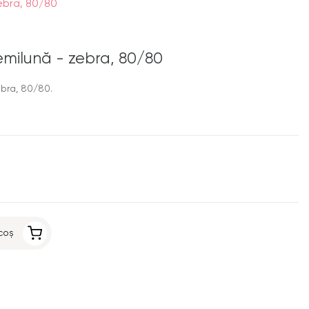
zebra, 80/80
semilună - zebra, 80/80
ebra, 80/80.
coș