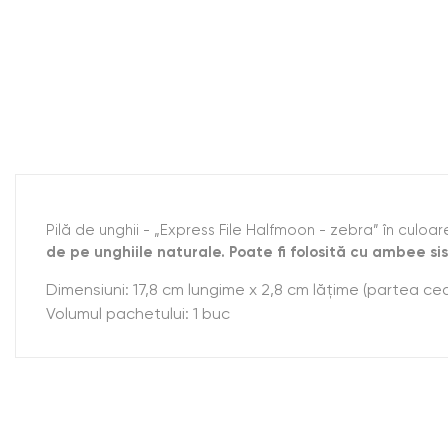
Pilă de unghii - „Express File Halfmoon - zebra” în culoar
de pe unghiile naturale. Poate fi folosită cu ambee si
Dimensiuni: 17,8 cm lungime x 2,8 cm lățime (partea cea
Volumul pachetului: 1 buc