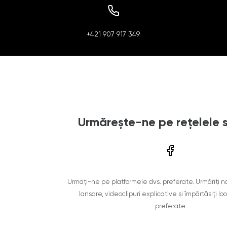
+421 907 917 349
Urmărește-ne pe rețelele 
Urmați-ne pe platformele dvs. preferate. Urmăriți n
lansare, videoclipuri explicative și împărtășiți lo
preferate