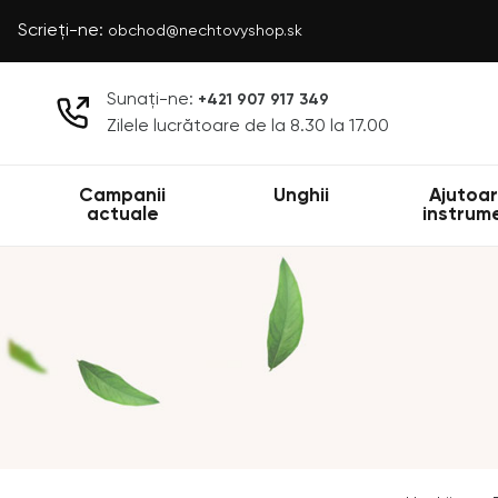
Scrieți-ne:
obchod@nechtovyshop.sk
Sunați-ne:
+421 907 917 349
Zilele lucrătoare de la 8.30 la 17.00
Campanii
Unghii
Ajutoar
actuale
instrum