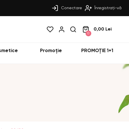
Conectare
Înregistrați-vă
0,00 Lei
0
smetice
Promoție
PROMOȚIE 1+1