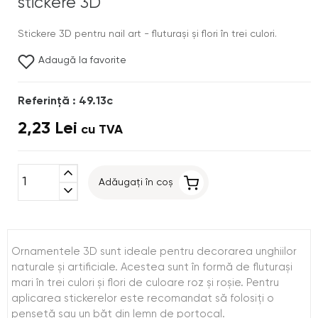
stickere 3D
Stickere 3D pentru nail art - fluturaşi şi flori în trei culori.
Adaugă la favorite
Referinţă : 49.13c
2,23 Lei
cu TVA
expand_less
Adăugați în coș
expand_more
Ornamentele 3D sunt ideale pentru decorarea unghiilor
naturale şi artificiale. Acestea sunt în formă de fluturaşi
mari în trei culori şi flori de culoare roz şi roşie. Pentru
aplicarea stickerelor este recomandat să folosiţi o
pensetă sau un băţ din lemn de portocal.