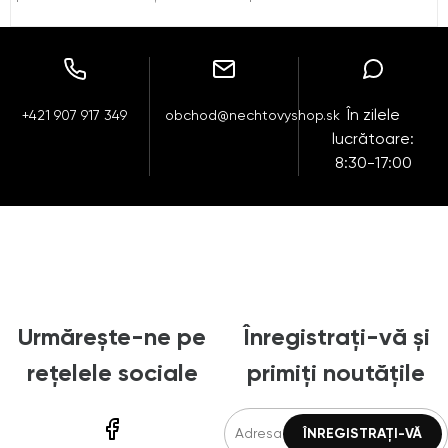
În zilele
+421 907 917 349
obchod@nechtovyshop.sk
lucrătoare:
8:30-17:00
Urmărește-ne pe
Înregistrați-vă și
rețelele sociale
primiți noutățile