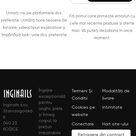
Urmați-ne pe platformele dvs.
Fiți primul care primește emailuri cu
preferate. Urmăriți noile teasere de
cele mai recente produse și oferte
lansare, videoclipuri explicative și
mari. Vă puteți dezabona în orice
împărtășiți look-urile dvs. preferate
moment.
Îngrijire
Termeni Și
Modalități de
excepțională
Conditii
livrare
pentru
Inginails s.r.o.
Cookies pe
Intimitate
unghii, piele
Starozagorská
și întreg
website
6
corpul, la
040 23
Conectare
Hart site-ului
prețuri
KOŠICE
imbatabile
Retragere din contract