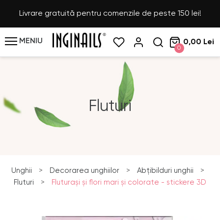
Livrare gratuită pentru comenzile de peste 150 lei!
MENIU
0,00 Lei
0
Fluturi
Unghii
>
Decorarea unghiilor
>
Abțibilduri unghii
>
Fluturi
>
Fluturaşi şi flori mari şi colorate - stickere 3D