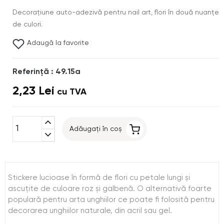
Decoraţiune auto-adezivă pentru nail art, flori în două nuanţe
de culori.
Adaugă la favorite
Referinţă : 49.15a
2,23 Lei
cu TVA
expand_less
Adăugați în coș
expand_more
Stickere lucioase în formă de flori cu petale lungi şi
ascuţite de culoare roz şi galbenă. O alternativă foarte
populară pentru arta unghiilor ce poate fi folosită pentru
decorarea unghiilor naturale, din acril sau gel.