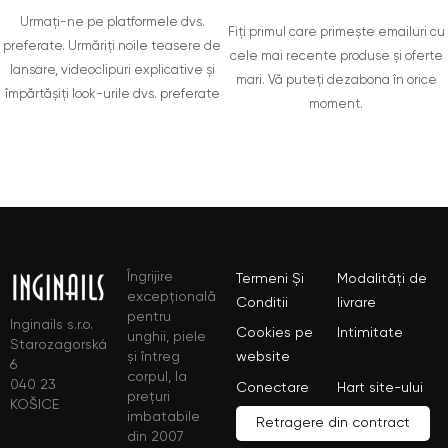
Urmați-ne pe platformele dvs.
Fiți primul care primește emailuri cu
preferate. Urmăriți noile teasere de
cele mai recente produse și oferte
lansare, videoclipuri explicative și
mari. Vă puteți dezabona în orice
împărtășiți look-urile dvs. preferate
moment.
Îngrijire
Termeni Și
Modalități de
excepțională
Conditii
livrare
pentru
Inginails s.r.o.
Cookies pe
Intimitate
unghii, piele
Starozagorská
și întreg
website
6
corpul, la
040 23
Conectare
Hart site-ului
prețuri
KOŠICE
imbatabile
Retragere din contract
din 2007