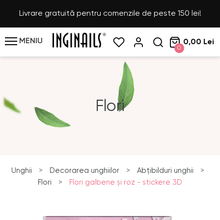
Livrare gratuită pentru comenzile de peste 150 lei!
MENIU
0,00 Lei
0
Flori
Unghii
>
Decorarea unghiilor
>
Abțibilduri unghii
>
Flori
>
Flori galbene şi roz - stickere 3D