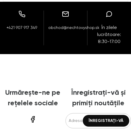
În zilele
+421 907 917 349
obchod@nechtovyshop.sk
lucrătoare:
8:30-17:00
Urmărește-ne pe
Înregistrați-vă și
rețelele sociale
primiți noutățile