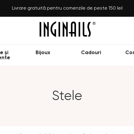
Livrare gratuită pentru comenzile de peste 150 lei!
e și
Bijoux
Cadouri
Co
ente
Stele