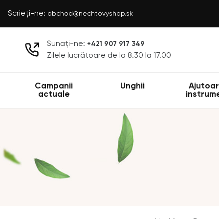
Scrieți-ne:
obchod@nechtovyshop.sk
Sunați-ne:
+421 907 917 349
Zilele lucrătoare de la 8.30 la 17.00
Campanii
Unghii
Ajutoar
actuale
instrum