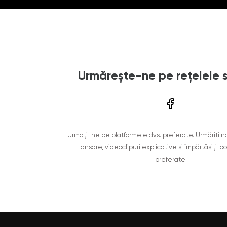
Urmărește-ne pe rețelele 
Urmați-ne pe platformele dvs. preferate. Urmăriți n
lansare, videoclipuri explicative și împărtășiți lo
preferate