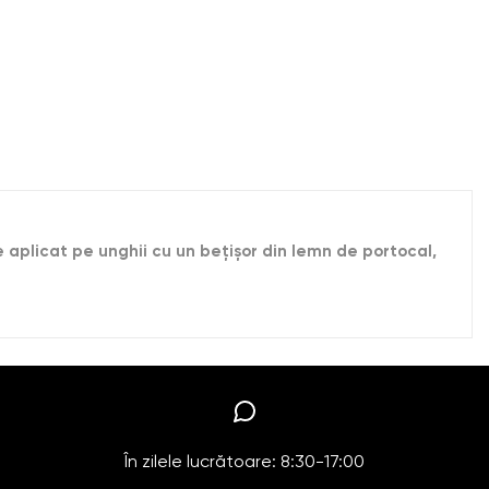
 aplicat pe unghii cu un beţişor din lemn de portocal,
În zilele lucrătoare: 8:30-17:00