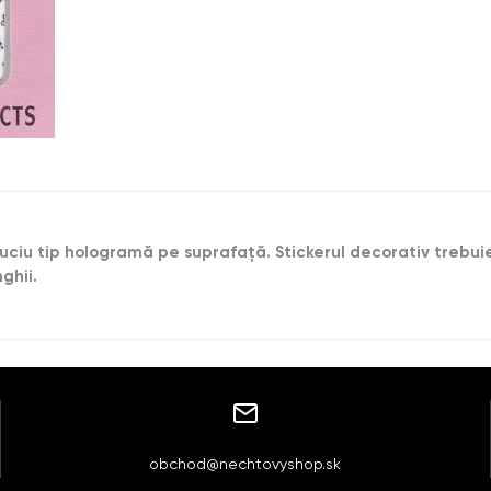
uciu tip hologramă pe suprafaţă. Stickerul decorativ trebuie
ghii.
obchod@nechtovyshop.sk