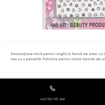
Decoraţiune mică pentru unghii în formă de stea, cu l
sau cu o pensetă. Potrivite pentru toate tipurile de un
+421 907 917 349