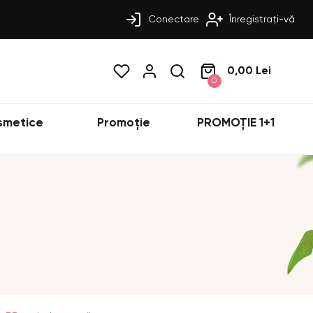
Conectare
Înregistrați-vă
0,00 Lei
0
smetice
Promoție
PROMOȚIE 1+1