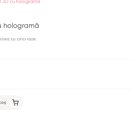
er 3D cu hologramă
cu hologramă
stea cu cinci raze.
coș