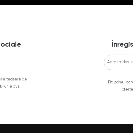
sociale
Înregis
oile teasere de
Fiți primul c
ok-urile dvs.
oferte