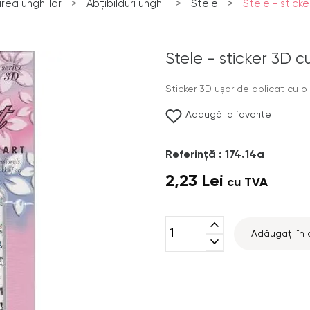
ea unghiilor
>
Abțibilduri unghii
>
Stele
>
Stele - stick
Stele - sticker 3D 
Sticker 3D uşor de aplicat cu o 
Adaugă la favorite
Referinţă : 174.14a
2,23 Lei
cu TVA
expand_less
Adăugați în 
expand_more