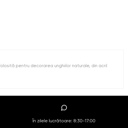
folosită pentru decorarea unghiilor naturale, din acril
În zilele lucrătoare: 8:30-17:00