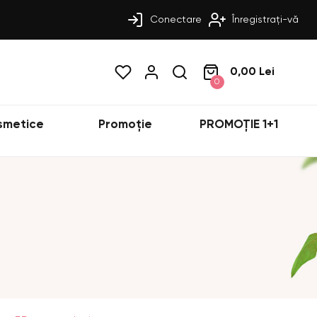
Conectare
Înregistrați-vă
0,00 Lei
0
smetice
Promoție
PROMOȚIE 1+1