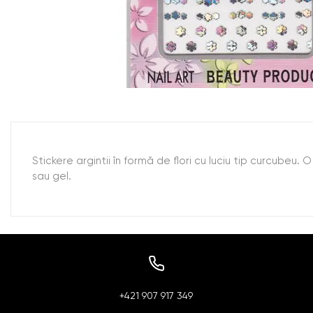
Stickere argintii în formă de flori cu luciu tip curcubeu.
sau gel.
+421 907 917 349