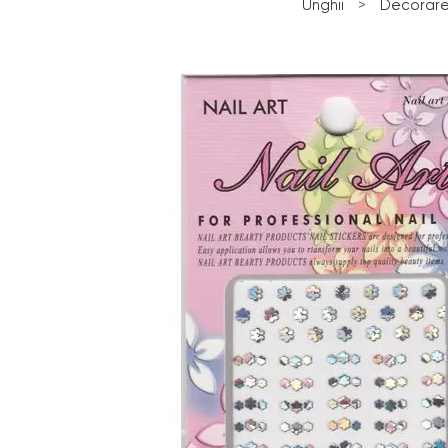
Unghii
>
Decorarea