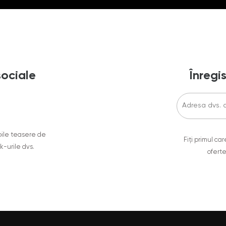
sociale
Înregis
oile teasere de
Fiți primul c
ok-urile dvs.
oferte