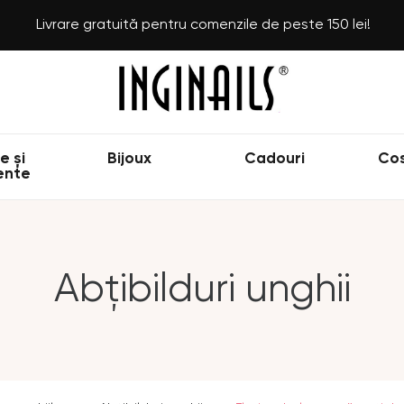
Livrare gratuită pentru comenzile de peste 150 lei!
e și
Bijoux
Cadouri
Co
ente
Abțibilduri unghii