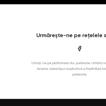
Urmărește-ne pe rețelele 
Urmați-ne pe platformele dvs. preferate. Urmăriți n
lansare, videoclipuri explicative și împărtășiți lo
preferate