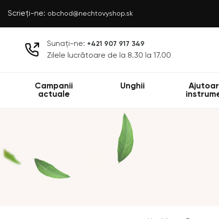
Scrieți-ne:
obchod@nechtovyshop.sk
Sunați-ne:
+421 907 917 349
Zilele lucrătoare de la 8.30 la 17.00
Campanii
Unghii
Ajutoar
actuale
instrum