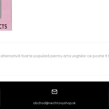
 O alternativă foarte populară pentru arta unghiilor ce poate fi 
obchod@nechtovyshop.sk