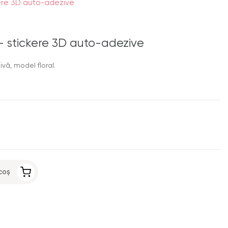
kere 3D auto-adezive
- stickere 3D auto-adezive
vă, model floral.
coș