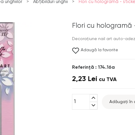
 unghiilor
>
Abțibilduri unghii
>
Flori cu hologramă - stic
Flori cu hologramă 
Decoraţiune nail art auto-adezi
Adaugă la favorite
Referinţă : 174.16a
2,23 Lei
cu TVA
expand_less
Adăugați în 
expand_more