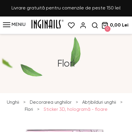
Livrare gratuită pentru comenzile de peste 150 lei!
MENIU
0,00 Lei
0
Flori
Unghii
>
Decorarea unghiilor
>
Abțibilduri unghii
>
Flori
>
Sticker 3D, hologramă - floare