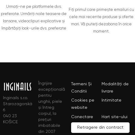
Urmați-ne pe platformele dvs.
Fiți primul care primește emailuri cu
preferate. Urmăriți noile teasere de
cele mai recente produse și oferte
lansare, videoclipuri explicative și
mari. Vă puteți dezabona în orice
împărtășiți look-urile dvs. preferate
moment.
Îngrijire
Termeni Și
Modalități de
excepțională
Conditii
livrare
pentru
Inginails s.r.o.
Cookies pe
Intimitate
unghii, piele
Starozagorská
și întreg
website
6
corpul, la
040 23
Conectare
Hart site-ului
prețuri
KOŠICE
imbatabile
Retragere din contract
din 2007