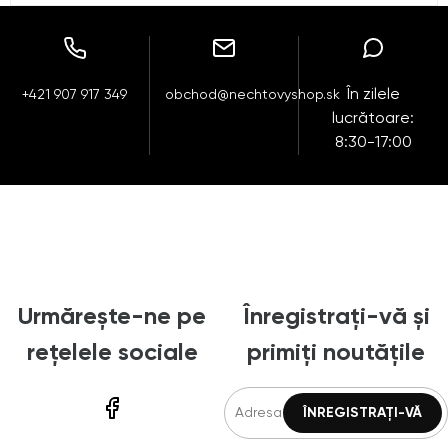
În zilele
+421 907 917 349
obchod@nechtovyshop.sk
lucrătoare:
8:30-17:00
Urmărește-ne pe
Înregistrați-vă și
rețelele sociale
primiți noutățile