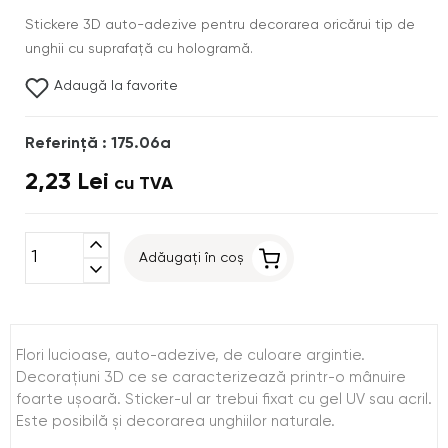
Stickere 3D auto-adezive pentru decorarea oricărui tip de
unghii cu suprafaţă cu hologramă.
Adaugă la favorite
Referinţă : 175.06a
2,23 Lei
cu TVA
expand_less
Adăugați în coș
expand_more
Flori lucioase, auto-adezive, de culoare argintie.
Decoraţiuni 3D ce se caracterizează printr-o mânuire
foarte uşoară. Sticker-ul ar trebui fixat cu gel UV sau acril.
Este posibilă şi decorarea unghiilor naturale.