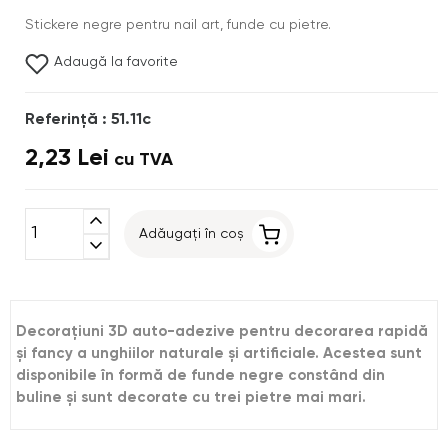
Stickere negre pentru nail art, funde cu pietre.
Adaugă la favorite
Referinţă : 51.11c
2,23 Lei
cu TVA
expand_less
Adăugați în coș
expand_more
Decoraţiuni 3D auto-adezive pentru decorarea rapidă
şi fancy a unghiilor naturale şi artificiale. Acestea sunt
disponibile în formă de funde negre constând din
buline şi sunt decorate cu trei pietre mai mari.