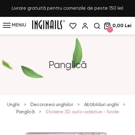
Livrare gratuită pentru comenzile de peste 150 lei!
MENIU
0,00 Lei
0
Panglică
Unghii
>
Decorarea unghiilor
>
Abțibilduri unghii
>
Panglică
>
Stickere 3D auto-adezive - funde