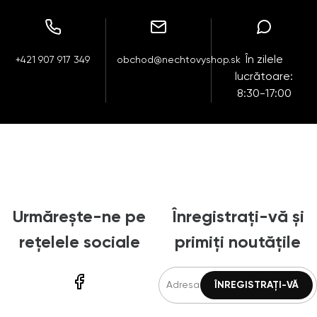
În zilele
+421 907 917 349
obchod@nechtovyshop.sk
lucrătoare:
8:30-17:00
Urmărește-ne pe
Înregistrați-vă și
rețelele sociale
primiți noutățile