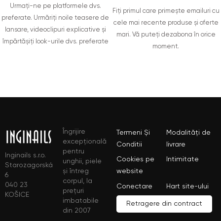
Urmați-ne pe platformele dvs.
Fiți primul care primește emailuri cu
preferate. Urmăriți noile teasere de
cele mai recente produse și oferte
lansare, videoclipuri explicative și
mari. Vă puteți dezabona în orice
împărtășiți look-urile dvs. preferate
moment.
Îngrijire
Termeni Și
Modalități de
excepțională
Conditii
livrare
pentru
Inginails s.r.o.
Cookies pe
Intimitate
unghii, piele
Starozagorská
și întreg
website
6
corpul, la
040 23
Conectare
Hart site-ului
prețuri
KOŠICE
imbatabile
Retragere din contract
din 2007