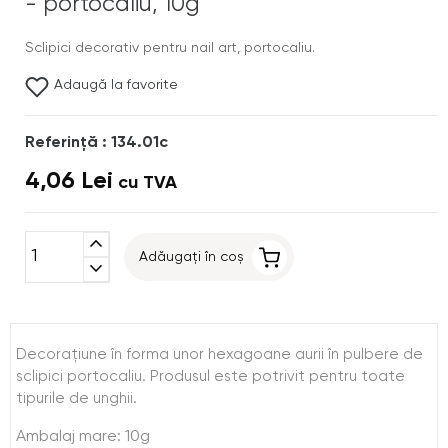
- portocaliu, 10g
Sclipici decorativ pentru nail art, portocaliu.
Adaugă la favorite
Referinţă : 134.01c
4,06 Lei
cu TVA
expand_less
Adăugați în coș
expand_more
Decoraţiune în forma unor hexagoane aurii în pulbere de
sclipici portocaliu. Produsul este potrivit pentru toate
tipurile de unghii.
Ambalaj mare: 10g