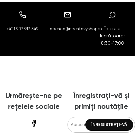
În zilele
+421 907 917 349
obchod@nechtovyshop.sk
lucrătoare:
8:30-17:00
Urmărește-ne pe
Înregistrați-vă și
rețelele sociale
primiți noutățile