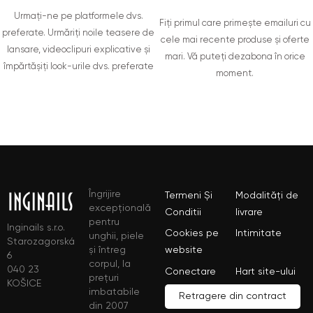
Urmați-ne pe platformele dvs.
Fiți primul care primește emailuri cu
preferate. Urmăriți noile teasere de
cele mai recente produse și oferte
lansare, videoclipuri explicative și
mari. Vă puteți dezabona în orice
împărtășiți look-urile dvs. preferate
moment.
Îngrijire
Termeni Și
Modalități de
excepțională
Conditii
livrare
pentru
Inginails s.r.o.
Cookies pe
Intimitate
unghii, piele
Starozagorská
și întreg
website
6
corpul, la
040 23
Conectare
Hart site-ului
prețuri
KOŠICE
imbatabile
Retragere din contract
din 2007