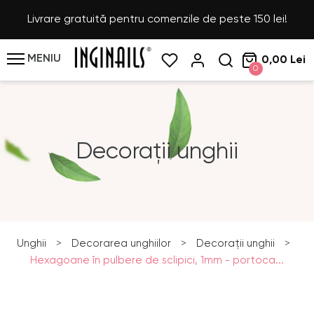
Livrare gratuită pentru comenzile de peste 150 lei!
MENIU
0,00 Lei
0
Decorații unghii
Unghii
>
Decorarea unghiilor
>
Decorații unghii
>
Hexagoane în pulbere de sclipici, 1mm - portoca...