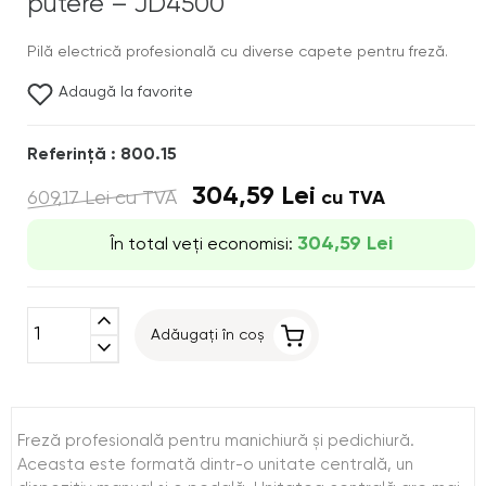
putere – JD4500
Pilă electrică profesională cu diverse capete pentru freză.
Adaugă la favorite
Referinţă : 800.15
304,59 Lei
609,17 Lei
cu TVA
cu TVA
304,59 Lei
În total veți economisi:
expand_less
Adăugați în coș
expand_more
Freză profesională pentru manichiură şi pedichiură.
Aceasta este formată dintr-o unitate centrală, un