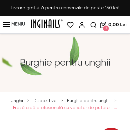
Livrare gratuită pentru comenzile de peste 150 lei!
MENIU
0,00 Lei
0
Burghie pentru unghii
Unghii
>
Dispozitive
>
Burghie pentru unghii
>
Freză albă profesională cu variator de putere –...