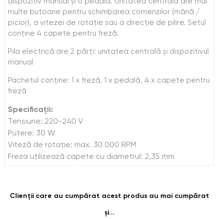
dispozitiv manual și o pedală. Unitatea centrală are mai
multe butoane pentru schimbarea comenzilor (mână /
picior), a vitezei de rotație sau a direcție de pilire. Setul
conţine 4 capete pentru freză.
Pila electrică are 2 părţi: unitatea centrală și dispozitivul
manual
Pachetul conţine: 1 x freză, 1 x pedală, 4 x capete pentru
freză
Specificaţii:
Tensiune: 220-240 V
Putere: 30 W
Viteză de rotație: max. 30 000 RPM
Freza utilizează capete cu diametrul: 2,35 mm
Clienții care au cumpărat acest produs au mai cumpărat
și...