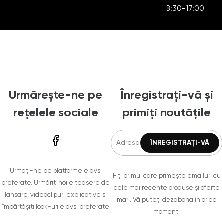
8:30-17:00
Urmărește-ne pe
Înregistrați-vă și
rețelele sociale
primiți noutățile
Urmați-ne pe platformele dvs.
Fiți primul care primește emailuri cu
preferate. Urmăriți noile teasere de
cele mai recente produse și oferte
lansare, videoclipuri explicative și
mari. Vă puteți dezabona în orice
împărtășiți look-urile dvs. preferate
moment.