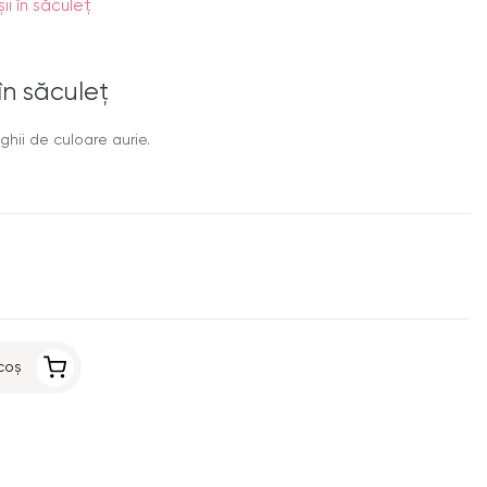
şii în săculeţ
 în săculeţ
hii de culoare aurie.
coș