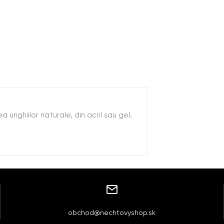
 unghiilor naturale, din acril sau gel.
obchod@nechtovyshop.sk