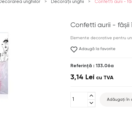
Decorarea unghiilor
>
Decorații unghii
>
Confetti aurii - fâ
Confetti aurii - fâşii
Elemente decorative pentru ung
Adaugă la favorite
Referinţă : 133.06a
3,14 Lei
cu TVA
expand_less
Adăugați în 
expand_more