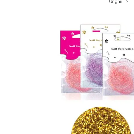
Unghii
>