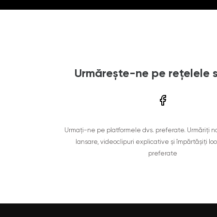
Urmărește-ne pe rețelele 
Urmați-ne pe platformele dvs. preferate. Urmăriți n
lansare, videoclipuri explicative și împărtășiți lo
preferate