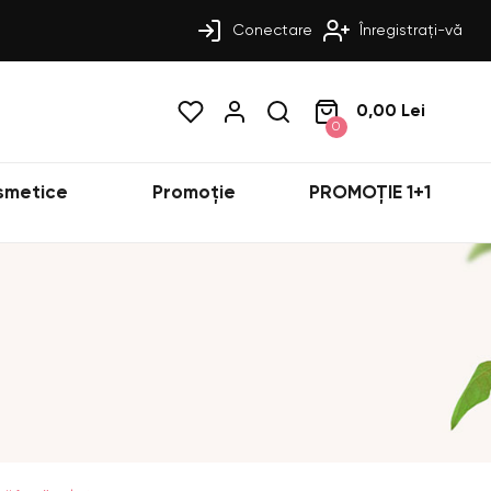
Conectare
Înregistrați-vă
0,00 Lei
0
smetice
Promoție
PROMOȚIE 1+1