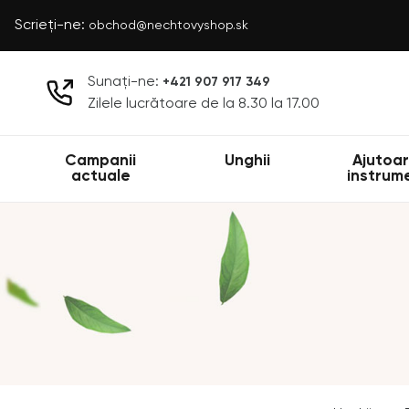
Scrieți-ne:
obchod@nechtovyshop.sk
Sunați-ne:
+421 907 917 349
Zilele lucrătoare de la 8.30 la 17.00
Campanii
Unghii
Ajutoar
actuale
instrum