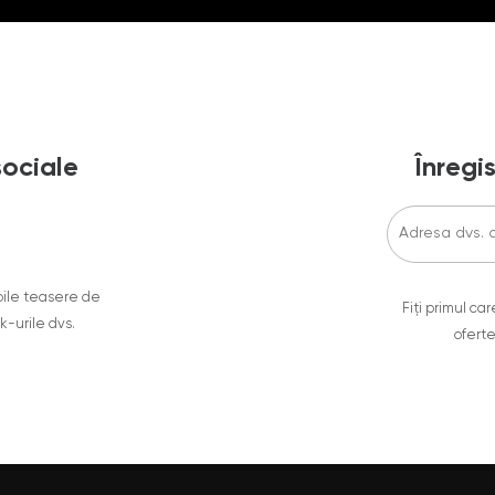
sociale
Înregis
oile teasere de
Fiți primul c
ok-urile dvs.
oferte