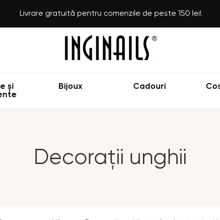
Livrare gratuită pentru comenzile de peste 150 lei!
e și
Bijoux
Cadouri
Co
ente
Decorații unghii