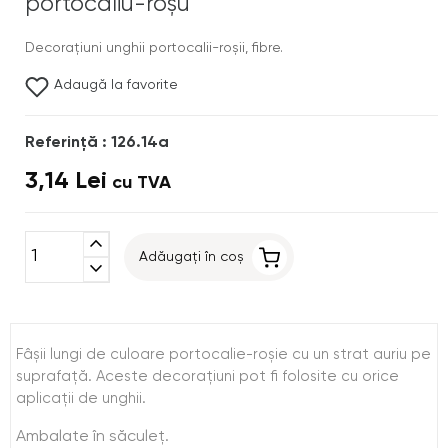
portocaliu-roşu
Decoraţiuni unghii portocalii-roşii, fibre.
Adaugă la favorite
Referinţă : 126.14a
3,14 Lei
cu TVA
expand_less
Adăugați în coș
expand_more
Fâşii lungi de culoare portocalie-roşie cu un strat auriu pe
suprafaţă. Aceste decoraţiuni pot fi folosite cu orice
aplicaţii de unghii.
Ambalate în săculeţ.