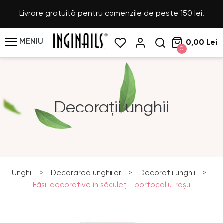
Livrare gratuită pentru comenzile de peste 150 lei!
MENIU
0,00 Lei
0
Decorații unghii
Unghii
>
Decorarea unghiilor
>
Decorații unghii
>
Fâşii decorative în săculeţ - portocaliu-roşu