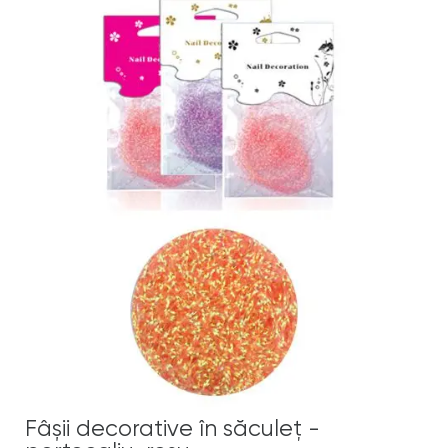
Fâşii decorative în săculeţ -