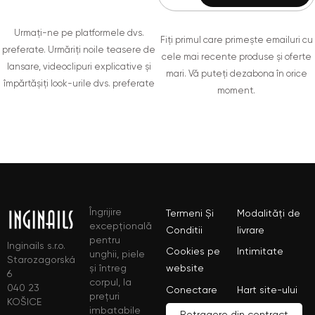
Urmați-ne pe platformele dvs.
Fiți primul care primește emailuri cu
preferate. Urmăriți noile teasere de
cele mai recente produse și oferte
lansare, videoclipuri explicative și
mari. Vă puteți dezabona în orice
împărtășiți look-urile dvs. preferate
moment.
Îngrijire
Termeni Și
Modalități de
excepțională
Conditii
livrare
pentru
Inginails s.r.o.
Cookies pe
Intimitate
unghii, piele
Starozagorská
și întreg
website
6
corpul, la
040 23
Conectare
Hart site-ului
prețuri
KOŠICE
imbatabile
Retragere din contract