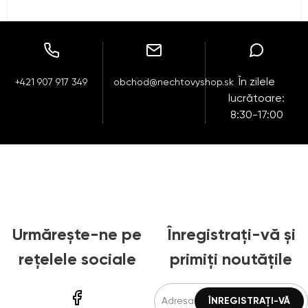
În zilele
+421 907 917 349
obchod@nechtovyshop.sk
lucrătoare:
8:30-17:00
Urmărește-ne pe
Înregistrați-vă și
rețelele sociale
primiți noutățile