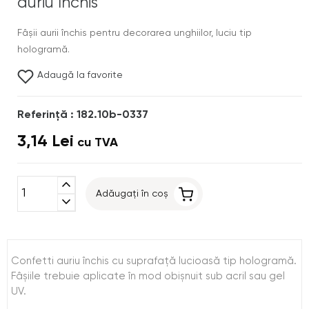
auriu închis
Fâşii aurii închis pentru decorarea unghiilor, luciu tip
hologramă.
Adaugă la favorite
Referinţă : 182.10b-0337
3,14 Lei
cu TVA
expand_less
Adăugați în coș
expand_more
Confetti auriu închis cu suprafaţă lucioasă tip hologramă.
Fâşiile trebuie aplicate în mod obişnuit sub acril sau gel
UV.