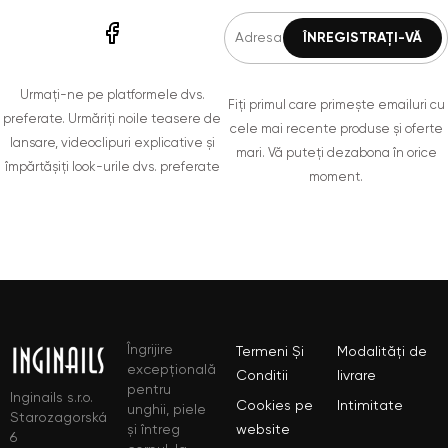
Urmați-ne pe platformele dvs.
Fiți primul care primește emailuri cu
preferate. Urmăriți noile teasere de
cele mai recente produse și oferte
lansare, videoclipuri explicative și
mari. Vă puteți dezabona în orice
împărtășiți look-urile dvs. preferate
moment.
Îngrijire
Termeni Și
Modalități de
excepțională
Conditii
livrare
pentru
Inginails s.r.o.
Cookies pe
Intimitate
unghii, piele
Starozagorská
și întreg
website
6