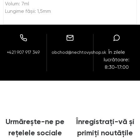
Volum: 7ml
Lungime fâşii: 1,5mm
În zilele
+421 907 917 349
obchod@nechtovyshop.sk
lucrătoare:
8:30-17:00
Urmărește-ne pe
Înregistrați-vă și
rețelele sociale
primiți noutățile