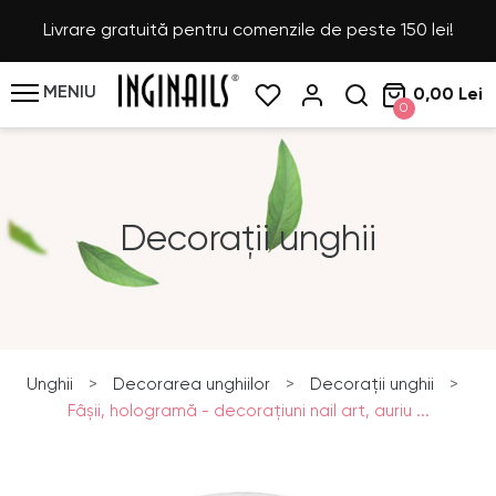
Livrare gratuită pentru comenzile de peste 150 lei!
MENIU
0,00 Lei
0
Decorații unghii
Unghii
>
Decorarea unghiilor
>
Decorații unghii
>
Fâşii, hologramă - decoraţiuni nail art, auriu ...