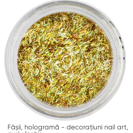
Fâşii, hologramă - decoraţiuni nail art,