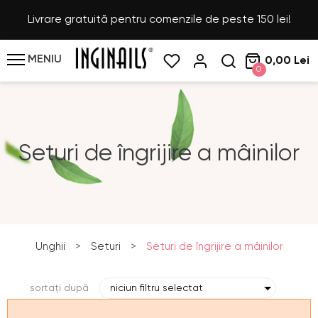
Livrare gratuită pentru comenzile de peste 150 lei!
MENIU
0,00 Lei
0
Seturi de îngrijire a mâinilor
Unghii
>
Seturi
>
Seturi de îngrijire a mâinilor
sortați după
niciun filtru selectat