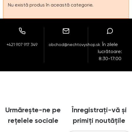
Nu există produs în această categorie.
În zilele
+421 907 917 349
obchod@nechtovyshop.sk
lucrătoare:
8:30-17:00
Urmărește-ne pe
Înregistrați-vă și
rețelele sociale
primiți noutățile