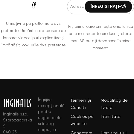
Urmați-ne pe platformele dvs.
Fiți primul care primește emailuri cu
preferate. Urmăriți noile teasere de
cele mai recente produse și oferte
lansare, videoclipuri explicative și
mari. Vă puteți dezabona în orice
împărtășiți look-urile dvs. preferate
moment.
Îngrijire
Termeni Și
Modalități de
excepțională
Conditii
livrare
pentru
Inginails s.r.o.
Cookies pe
Intimitate
unghii, piele
Starozagorská
și întreg
website
6
corpul, la
040 23
Conectare
Hart site-ului