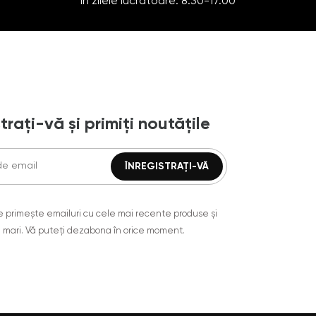
În zilele lucrătoare: 8:30-17:00
trați-vă și primiți noutățile
are primește emailuri cu cele mai recente produse și
 mari. Vă puteți dezabona în orice moment.