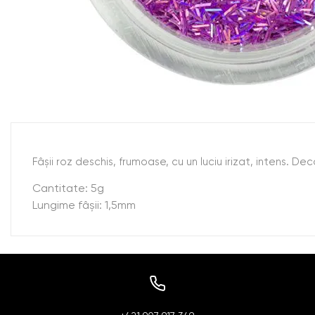
Fâşii roz deschis, frumoase, cu un luciu irizat, intens. De
Cantitate: 5g
Lungime fâşii: 1,5mm