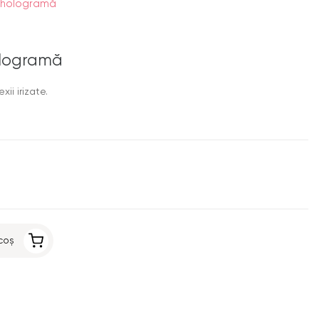
, hologramă
hologramă
xii irizate.
coș