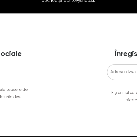
obchod@nechtovyshop.sk
sociale
Înregis
oile teasere de
Fiți primul c
ok-urile dvs.
oferte