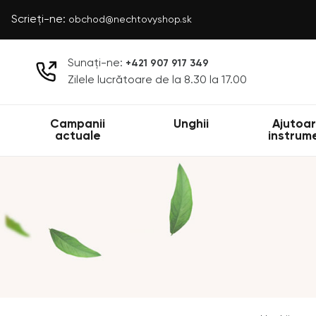
Scrieți-ne:
obchod@nechtovyshop.sk
Sunați-ne:
+421 907 917 349
Zilele lucrătoare de la 8.30 la 17.00
Campanii
Unghii
Ajutoar
actuale
instrum