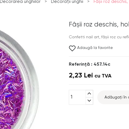
Decorarea unghiilor
>
Decorații unghii
>
Fâşii roz deschis
Fâşii roz deschis, 
Confetti nail art, fâşii roz cu refle
Adaugă la favorite
Referinţă : 457.14c
2,23 Lei
cu TVA
expand_less
Adăugați în 
expand_more