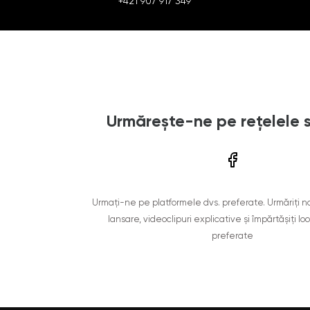
+421 907 917 349
Urmărește-ne pe rețelele 
Urmați-ne pe platformele dvs. preferate. Urmăriți n
lansare, videoclipuri explicative și împărtășiți lo
preferate