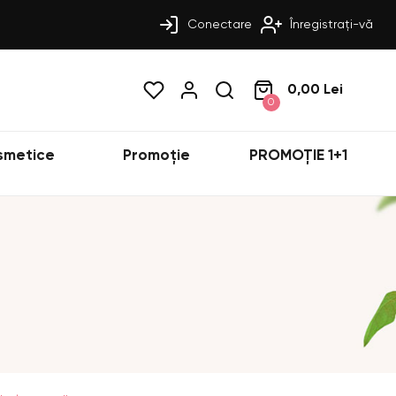
Conectare
Înregistrați-vă
0,00 Lei
0
smetice
Promoție
PROMOȚIE 1+1