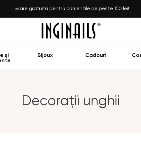
Livrare gratuită pentru comenzile de peste 150 lei!
e și
Bijoux
Cadouri
Co
ente
Decorații unghii