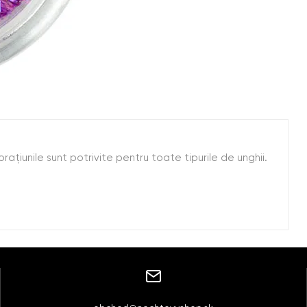
coraţiunile sunt potrivite pentru toate tipurile de unghii.