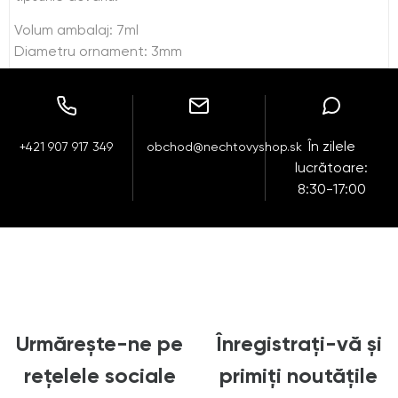
Volum ambalaj: 7ml
Diametru ornament: 3mm
În zilele
+421 907 917 349
obchod@nechtovyshop.sk
lucrătoare:
8:30-17:00
Urmărește-ne pe
Înregistrați-vă și
rețelele sociale
primiți noutățile