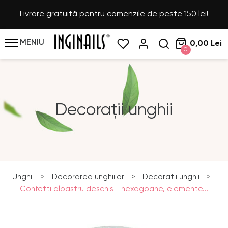
Livrare gratuită pentru comenzile de peste 150 lei!
MENIU
0,00 Lei
0
Decorații unghii
Unghii
>
Decorarea unghiilor
>
Decorații unghii
>
Confetti albastru deschis - hexagoane, elemente...