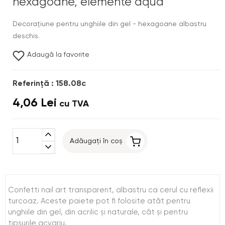
hexagoane, elemente aqua
Decoraţiune pentru unghiile din gel - hexagoane albastru
deschis.
Adaugă la favorite
Referinţă : 158.08c
4,06 Lei
cu TVA
expand_less
Adăugați în coș
expand_more
Confetti nail art transparent, albastru ca cerul cu reflexii
turcoaz. Aceste paiete pot fi folosite atât pentru
unghiile din gel, din acrilic şi naturale, cât şi pentru
tipsurile acvariu.