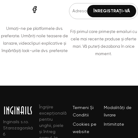
Urmați-ne pe platformele dvs.
Fiți primul care primește emailuri cu
preferate. Urmăriți noile teasere de
cele mai recente produse și oferte
lansare, videoclipuri explicative și
mari. Vă puteți dezabona în orice
împărtășiți look-urile dvs. preferate
moment.
Îngrijire
Termeni Și
Modalități de
excepțională
Conditii
livrare
pentru
Inginails s.r.o.
Cookies pe
Intimitate
unghii, piele
Starozagorská
și întreg
website
6