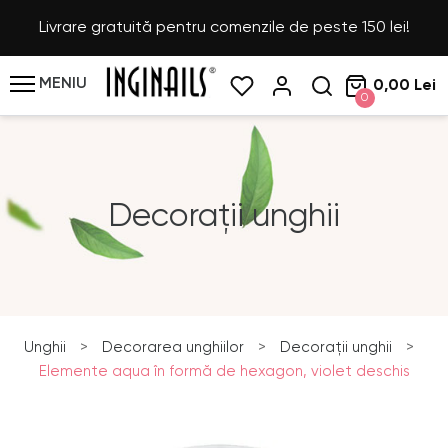
Livrare gratuită pentru comenzile de peste 150 lei!
MENIU
0,00 Lei
0
Decorații unghii
Unghii
>
Decorarea unghiilor
>
Decorații unghii
>
Elemente aqua în formă de hexagon, violet deschis