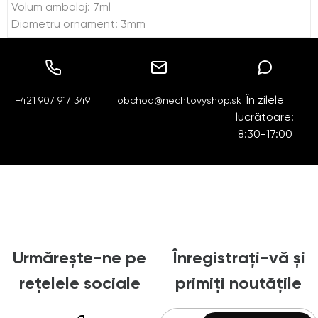
Volum ambalaj: 7ml
Diametru ornament: 3mm
În zilele
+421 907 917 349
obchod@nechtovyshop.sk
lucrătoare:
8:30-17:00
Urmărește-ne pe
Înregistrați-vă și
rețelele sociale
primiți noutățile