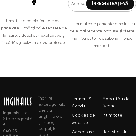
Urmați-ne pe platformele dvs.
Fiți primul care primește emailuri cu
preferate. Urmăriți noile teasere de
cele mai recente produse și oferte
lansare, videoclipuri explicative și
mari. Vă puteți dezabona în orice
împărtășiți look-urile dvs. preferate
moment.
Îngrijire
Termeni Și
Modalități de
excepțională
Conditii
livrare
pentru
Inginails s.r.o.
Cookies pe
Intimitate
unghii, piele
Starozagorská
și întreg
website
6
corpul, la
040 23
Conectare
Hart site-ului
prețuri