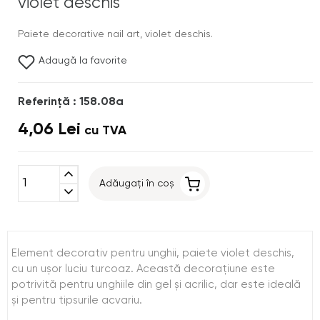
violet deschis
Paiete decorative nail art, violet deschis.
Adaugă la favorite
Referinţă : 158.08a
4,06 Lei
cu TVA
expand_less
Adăugați în coș
expand_more
Element decorativ pentru unghii, paiete violet deschis,
cu un uşor luciu turcoaz. Această decoraţiune este
potrivită pentru unghiile din gel şi acrilic, dar este ideală
şi pentru tipsurile acvariu.