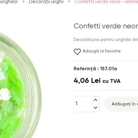
nghiilor
>
Decorații unghii
>
Confetti verde neon - ele
Confetti verde ne
Decoraţiune pentru unghiile di
Adaugă la favorite
Referinţă : 157.01a
4,06 Lei
cu TVA
expand_less
Adăugați în 
expand_more