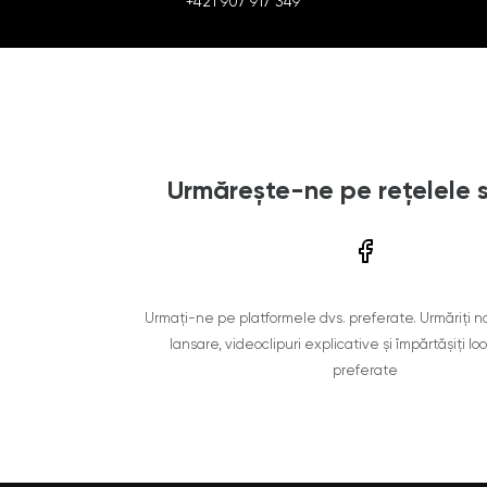
+421 907 917 349
Urmărește-ne pe rețelele 
Urmați-ne pe platformele dvs. preferate. Urmăriți n
lansare, videoclipuri explicative și împărtășiți lo
preferate