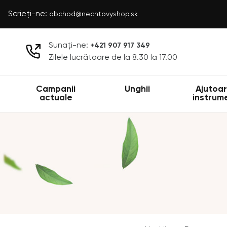
Scrieți-ne:
obchod@nechtovyshop.sk
Sunați-ne:
+421 907 917 349
Zilele lucrătoare de la 8.30 la 17.00
Campanii
Unghii
Ajutoar
actuale
instrum