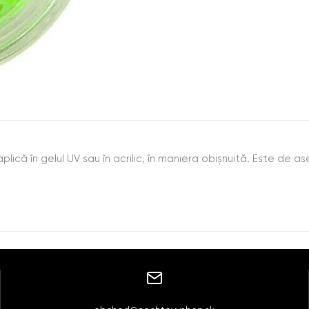
plică în gelul UV sau în acrilic, în maniera obişnuită. Este de 