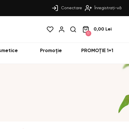
Conectare
Înregistrați-vă
0,00 Lei
0
smetice
Promoție
PROMOȚIE 1+1