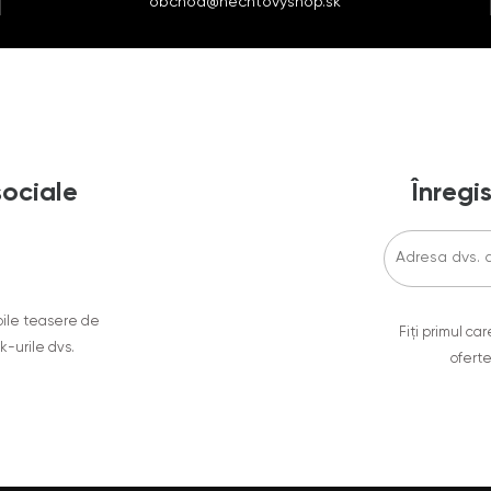
obchod@nechtovyshop.sk
sociale
Înregis
oile teasere de
Fiți primul c
ok-urile dvs.
oferte