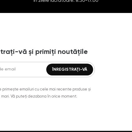
În zilele lucrătoare: 8:30-17:00
trați-vă și primiți noutățile
are primește emailuri cu cele mai recente produse și
 mari. Vă puteți dezabona în orice moment.