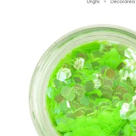
Unghii
>
Decorarea u