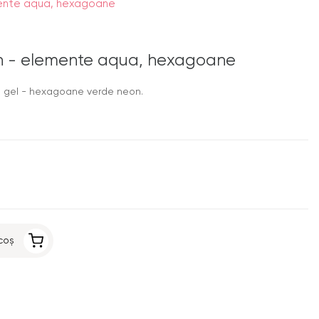
mente aqua, hexagoane
on - elemente aqua, hexagoane
n gel - hexagoane verde neon.
coș