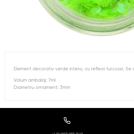
Element decorativ verde intens, cu reflexii turcoaz. Se a
Volum ambalaj: 7ml
Diametru ornament: 3mm