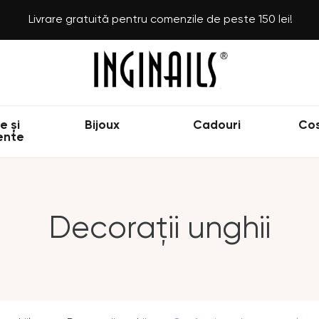
Livrare gratuită pentru comenzile de peste 150 lei!
e și
Bijoux
Cadouri
Co
ente
Decorații unghii