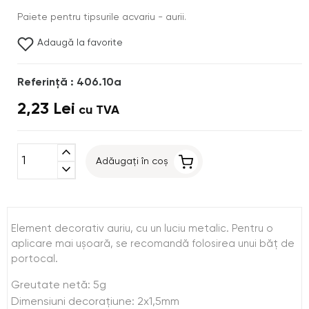
Paiete pentru tipsurile acvariu - aurii.
Adaugă la favorite
Referinţă : 406.10a
2,23 Lei
cu TVA
expand_less
Adăugați în coș
expand_more
Element decorativ auriu, cu un luciu metalic. Pentru o
aplicare mai uşoară, se recomandă folosirea unui băţ de
portocal.
Greutate netă: 5g
Dimensiuni decoraţiune: 2x1,5mm