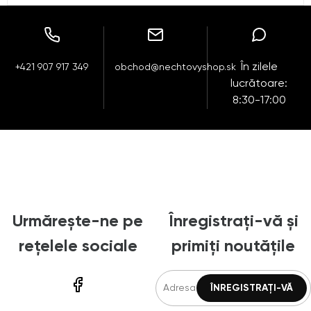
În zilele
+421 907 917 349
obchod@nechtovyshop.sk
lucrătoare:
8:30-17:00
Urmărește-ne pe
Înregistrați-vă și
rețelele sociale
primiți noutățile