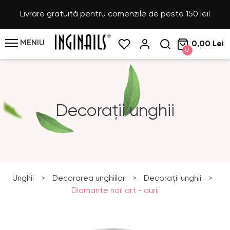
Livrare gratuită pentru comenzile de peste 150 lei!
MENIU
0,00 Lei
0
Decorații unghii
Unghii
>
Decorarea unghiilor
>
Decorații unghii
>
Diamante nail art - aurii