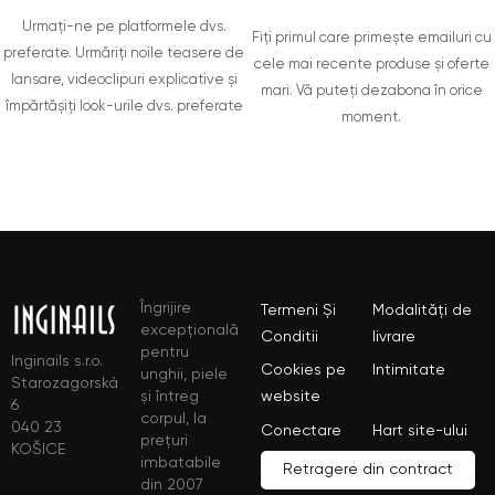
Urmați-ne pe platformele dvs.
Fiți primul care primește emailuri cu
preferate. Urmăriți noile teasere de
cele mai recente produse și oferte
lansare, videoclipuri explicative și
mari. Vă puteți dezabona în orice
împărtășiți look-urile dvs. preferate
moment.
Îngrijire
Termeni Și
Modalități de
excepțională
Conditii
livrare
pentru
Inginails s.r.o.
Cookies pe
Intimitate
unghii, piele
Starozagorská
și întreg
website
6
corpul, la
040 23
Conectare
Hart site-ului
prețuri
KOŠICE
imbatabile
Retragere din contract
din 2007