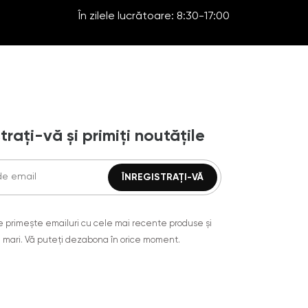
În zilele lucrătoare: 8:30-17:00
trați-vă și primiți noutățile
are primește emailuri cu cele mai recente produse și
 mari. Vă puteți dezabona în orice moment.