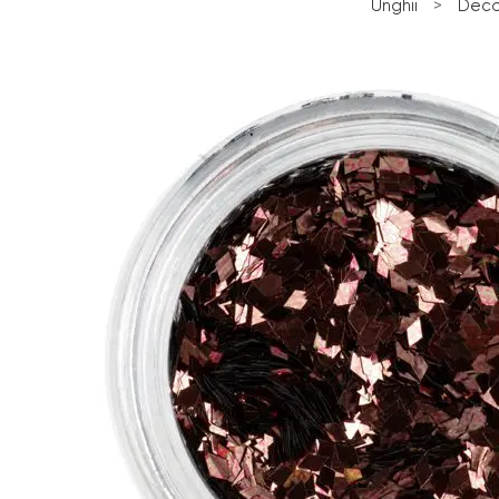
Unghii
>
Deco