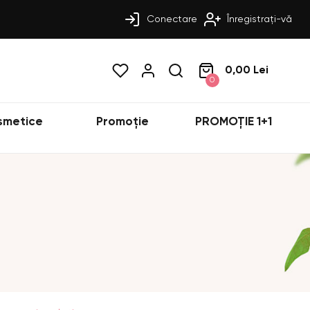
Conectare
Înregistrați-vă
0,00 Lei
0
smetice
Promoție
PROMOȚIE 1+1