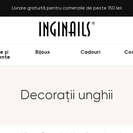
Livrare gratuită pentru comenzile de peste 150 lei!
e și
Bijoux
Cadouri
Co
ente
Decorații unghii