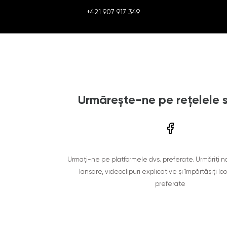
+421 907 917 349
Urmărește-ne pe rețelele 
Urmați-ne pe platformele dvs. preferate. Urmăriți n
lansare, videoclipuri explicative și împărtășiți lo
preferate