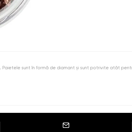
 Paietele sunt în formă de diamant şi sunt potrivite atât pentr