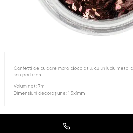
Confetti de culoare maro ciocolatiu, cu un luciu metalic.
sau porţelan.
Volum net: 7ml
Dimensiuni decoraţiune: 1,5x1mm