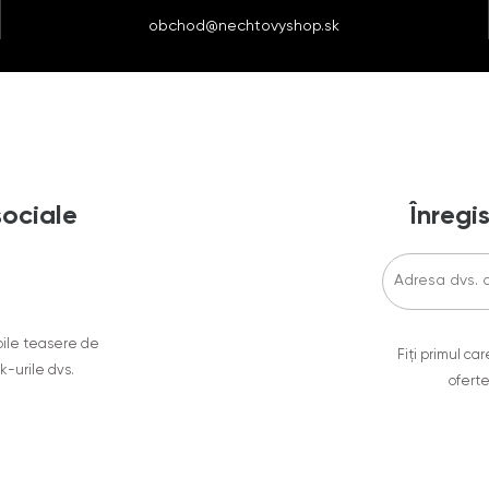
obchod@nechtovyshop.sk
sociale
Înregis
oile teasere de
Fiți primul c
ok-urile dvs.
oferte