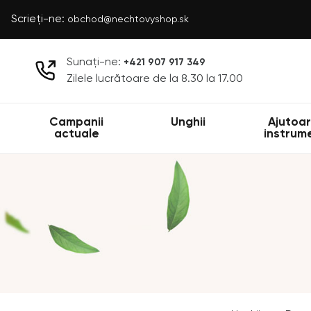
Scrieți-ne:
obchod@nechtovyshop.sk
Sunați-ne:
+421 907 917 349
Zilele lucrătoare de la 8.30 la 17.00
Campanii
Unghii
Ajutoar
actuale
instrum