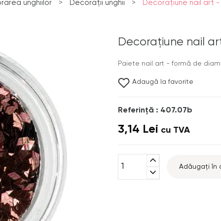
rarea unghiilor
>
Decorații unghii
>
Decoraţiune nail art -
Decoraţiune nail ar
Paiete nail art - formă de diam
Adaugă la favorite
Referinţă : 407.07b
3,14 Lei
cu TVA
expand_less
Adăugați în 
expand_more