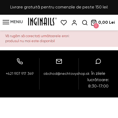
Livrare gratuită pentru comenzile de peste 150 lei!
MENIU
0,00 Lei
0
Vă rugăm să corectați următoarele erori:
produsul nu mai este disponibil
În zilele
+421 907 917 349
obchod@nechtovyshop.sk
lucrătoare:
8:30-17:00