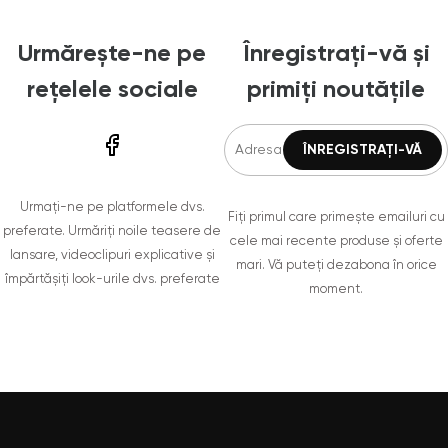
Urmărește-ne pe
Înregistrați-vă și
rețelele sociale
primiți noutățile
Urmați-ne pe platformele dvs.
Fiți primul care primește emailuri cu
preferate. Urmăriți noile teasere de
cele mai recente produse și oferte
lansare, videoclipuri explicative și
mari. Vă puteți dezabona în orice
împărtășiți look-urile dvs. preferate
moment.