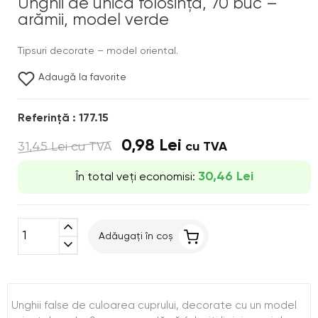
Unghii de unică folosință, 70 buc –
arămii, model verde
Tipsuri decorate – model oriental.
Adaugă la favorite
Referinţă : 177.15
0,98 Lei
31,45 Lei
cu TVA
cu TVA
30,46 Lei
În total veți economisi:
expand_less
Adăugați în coș
expand_more
Unghii false de culoarea cuprului, decorate cu un model