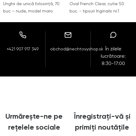
Unghii de unică folosință, 70
Oval French Clear, cutie 50
buc – nude, model maro
buc. - tipsuri Inginails nr.1
În zilele
+421 907 917 349
obchod@nechtovyshop.sk
lucrătoare:
8:30-17:00
Urmărește-ne pe
Înregistrați-vă și
rețelele sociale
primiți noutățile