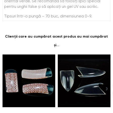
oriental verde. Se recomandă să folosiți lipici special
pentru unghii false și să aplicați un gel UV sau acrilic.
Tipsuri într-o pungă – 70 buc, dimensiunea 0-9.
Clienții care au cumpărat acest produs au mai cumpărat
și...
‹
›