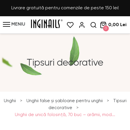
Livrare gratuită pentru comenzile de peste 150 lei!
MENIU
0,00 Lei
0
Tipsuri decorative
Unghii
>
Unghii false și șabloane pentru unghii
>
Tipsuri
decorative
>
Unghii de unică folosință, 70 buc – arămii, mod...