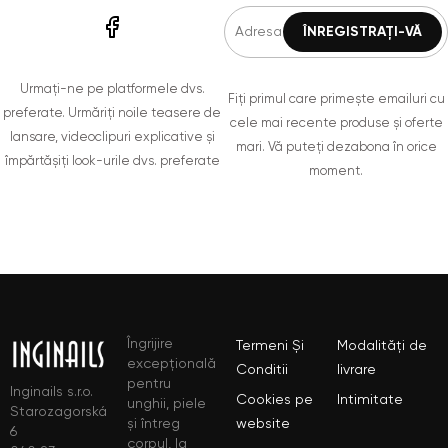
Urmați-ne pe platformele dvs.
Fiți primul care primește emailuri cu
preferate. Urmăriți noile teasere de
cele mai recente produse și oferte
lansare, videoclipuri explicative și
mari. Vă puteți dezabona în orice
împărtășiți look-urile dvs. preferate
moment.
Îngrijire
Termeni Și
Modalități de
excepțională
Conditii
livrare
pentru
Inginails s.r.o.
Cookies pe
Intimitate
unghii, piele
Starozagorská
și întreg
website
6
corpul, la