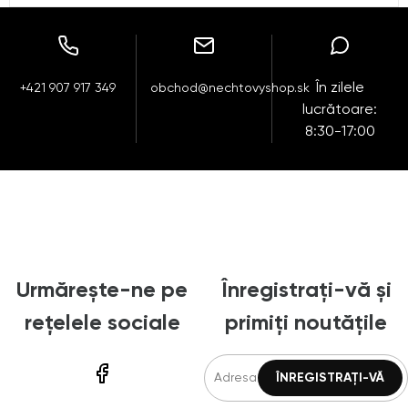
În zilele
+421 907 917 349
obchod@nechtovyshop.sk
lucrătoare:
8:30-17:00
Urmărește-ne pe
Înregistrați-vă și
rețelele sociale
primiți noutățile