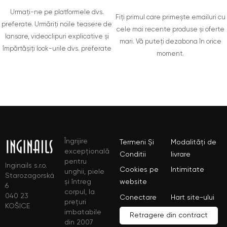
Urmați-ne pe platformele dvs.
Fiți primul care primește emailuri cu
preferate. Urmăriți noile teasere de
cele mai recente produse și oferte
lansare, videoclipuri explicative și
mari. Vă puteți dezabona în orice
împărtășiți look-urile dvs. preferate
moment.
Îngrijire
Termeni Și
Modalități de
excepțională
Conditii
livrare
pentru
Inginails s.r.o.
Cookies pe
Intimitate
unghii, piele
Starozagorská
și întreg
website
6
corpul, la
040 23
Conectare
Hart site-ului
prețuri
KOŠICE
imbatabile
Retragere din contract
din 2007