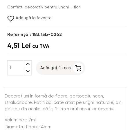
Confetti decorativ pentru unghii - flori.
Adaugă la favorite
Referinţă : 183.15b-0262
4,51 Lei
cu TVA
expand_less
Adăugați în coș
expand_more
Decoraţiuni în formă de floare, portocaliu neon,
strălucitoare. Pot fi aplicate atât pe unghii naturale, din
gel sau din acrilic, cât şi în interiorul tipsurilor acvariu.
Volum net: 7ml
Diametru floare: 4mm