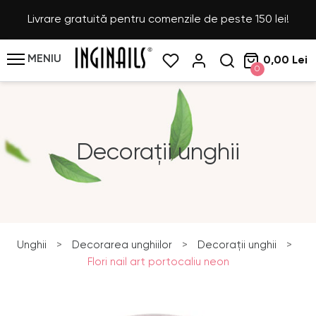
Livrare gratuită pentru comenzile de peste 150 lei!
MENIU
0,00 Lei
0
Decorații unghii
Unghii
>
Decorarea unghiilor
>
Decorații unghii
>
Flori nail art portocaliu neon