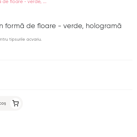
de floare - verde, ...
în formă de floare - verde, hologramă
ntru tipsurile acvariu.
coș