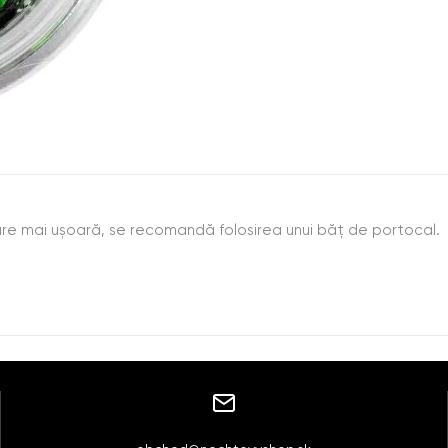
licare mai uşoară, se recomandă folosirea unui băţ de portocal.