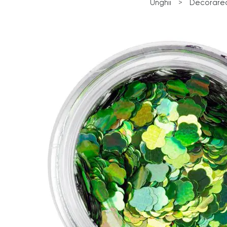
Unghii
>
Decorarea