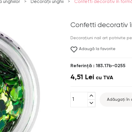
 unghiilor
>
Decorații unghii
>
Confetti decorativ în formă 
Confetti decorativ 
Decoraţiuni nail art potrivite pe
Adaugă la favorite
Referinţă : 183.17b-0255
4,51 Lei
cu TVA
expand_less
Adăugați în 
expand_more