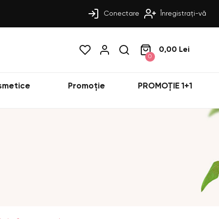
Conectare
Înregistrați-vă
0,00 Lei
0
smetice
Promoție
PROMOȚIE 1+1