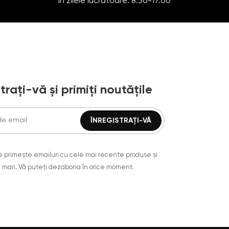
În zilele lucrătoare: 8:30-17:00
trați-vă și primiți noutățile
are primește emailuri cu cele mai recente produse și
 mari. Vă puteți dezabona în orice moment.