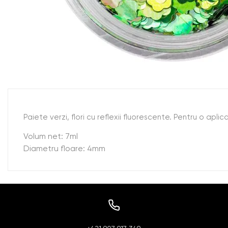
Paiete verzi, flori cu reflexii fluorescente. Pentru o ap
Volum net: 7ml
Diametru floare: 4mm