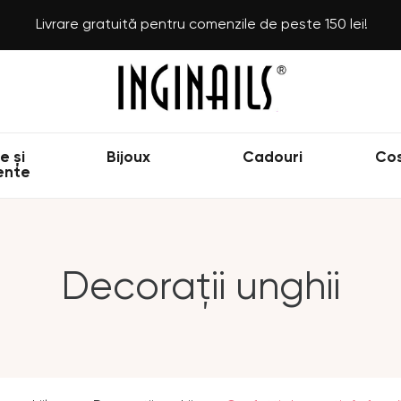
Livrare gratuită pentru comenzile de peste 150 lei!
e și
Bijoux
Cadouri
Co
ente
Decorații unghii