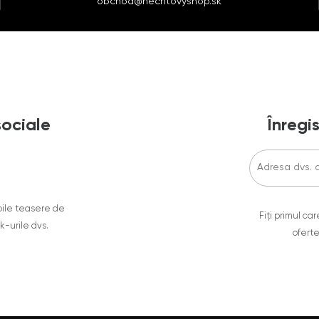
obchod@nechtovyshop.sk
sociale
Înregis
oile teasere de
Fiți primul c
ok-urile dvs.
oferte