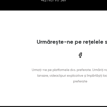
+421 907 917 349
Urmărește-ne pe rețelele 
Urmați-ne pe platformele dvs. preferate. Urmăriți n
lansare, videoclipuri explicative și împărtășiți lo
preferate