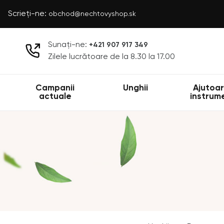
Scrieți-ne:
obchod@nechtovyshop.sk
Sunați-ne:
+421 907 917 349
Zilele lucrătoare de la 8.30 la 17.00
Campanii
Unghii
Ajutoar
actuale
instrum