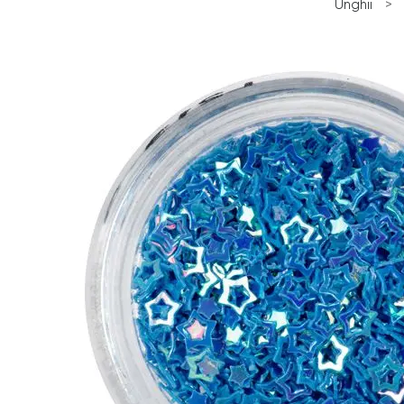
Unghii
>