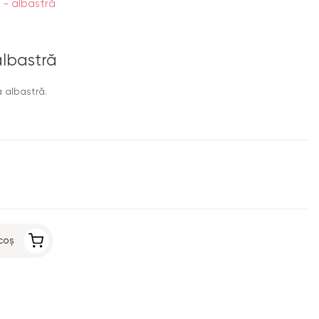
 - albastră
albastră
 albastră.
coș