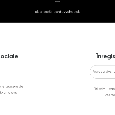
obchod@nechtovyshop.sk
sociale
Înregis
oile teasere de
Fiți primul c
ok-urile dvs.
oferte