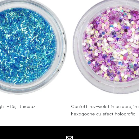
ii - fâşii turcoaz
Confetti roz-violet în pulbere, 1
hexagoane cu efect holografic