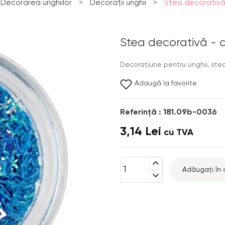
Decorarea unghiilor
>
Decorații unghii
>
Stea decorativă
Stea decorativă - 
Decoraţiune pentru unghii, stea
Adaugă la favorite
Referinţă : 181.09b-0036
3,14 Lei
cu TVA
expand_less
Adăugați în 
expand_more