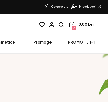
Conectare
Înregistrați-vă
0,00 Lei
0
smetice
Promoție
PROMOȚIE 1+1