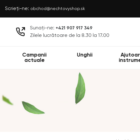
Scrieți-ne:
obchod@nechtovyshop.sk
Sunați-ne:
+421 907 917 349
Zilele lucrătoare de la 8.30 la 17.00
Campanii
Unghii
Ajutoar
actuale
instrum