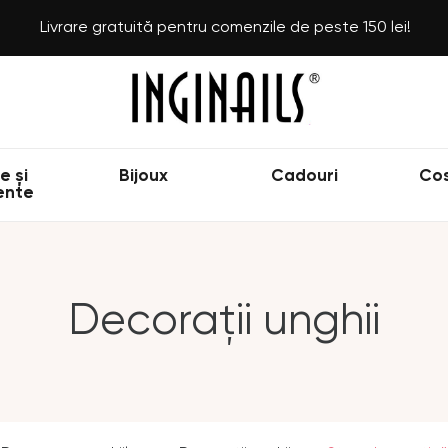
Livrare gratuită pentru comenzile de peste 150 lei!
e și
Bijoux
Cadouri
Co
ente
Decorații unghii