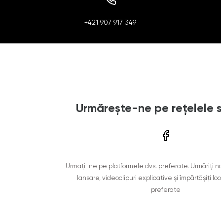
+421 907 917 349
Urmărește-ne pe rețelele 
Urmați-ne pe platformele dvs. preferate. Urmăriți n
lansare, videoclipuri explicative și împărtășiți lo
preferate