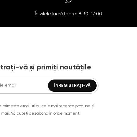
În zilele lucrătoare: 8:30-17:00
trați-vă și primiți noutățile
are primește emailuri cu cele mai recente produse și
 mari. Vă puteți dezabona în orice moment.