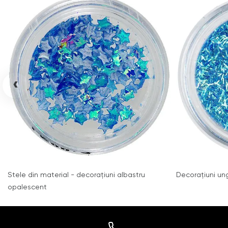
‹
Stele din material - decoraţiuni albastru
Decoraţiuni ungh
opalescent