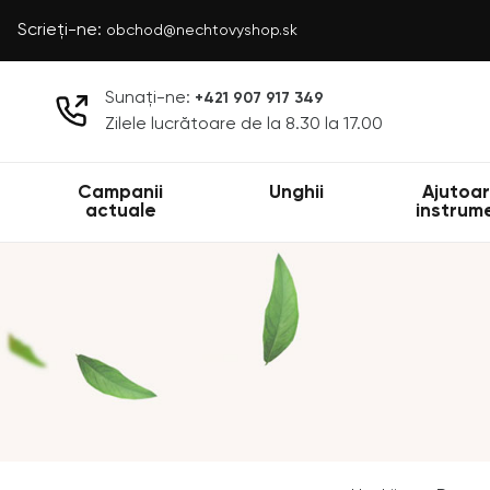
Scrieți-ne:
obchod@nechtovyshop.sk
Sunați-ne:
+421 907 917 349
Zilele lucrătoare de la 8.30 la 17.00
Campanii
Unghii
Ajutoar
actuale
instrum