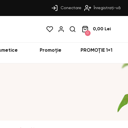
Conectare
Înregistrați-vă
0,00 Lei
0
smetice
Promoție
PROMOȚIE 1+1