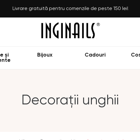
Livrare gratuită pentru comenzile de peste 150 lei!
e și
Bijoux
Cadouri
Co
ente
Decorații unghii