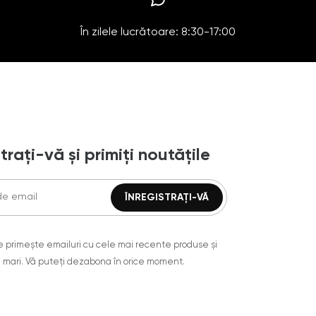
În zilele lucrătoare: 8:30-17:00
trați-vă și primiți noutățile
are primește emailuri cu cele mai recente produse și
 mari. Vă puteți dezabona în orice moment.