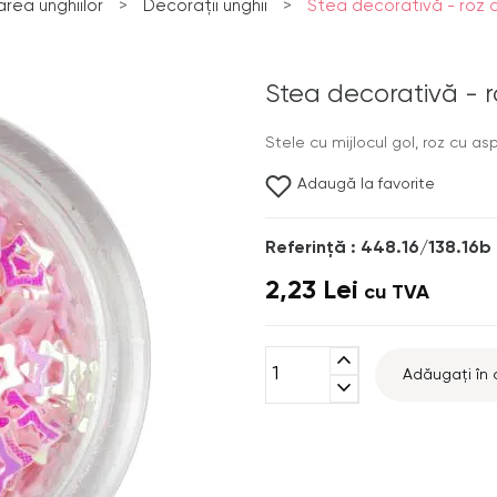
rea unghiilor
>
Decorații unghii
>
Stea decorativă - roz 
Stea decorativă - r
Stele cu mijlocul gol, roz cu as
Adaugă la favorite
Referinţă : 448.16/138.16b
2,23 Lei
cu TVA
expand_less
Adăugați în 
expand_more