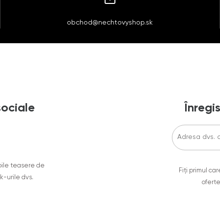
obchod@nechtovyshop.sk
sociale
Înregis
oile teasere de
Fiți primul c
ok-urile dvs.
oferte