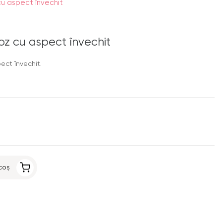
cu aspect învechit
oz cu aspect învechit
pect învechit.
coș