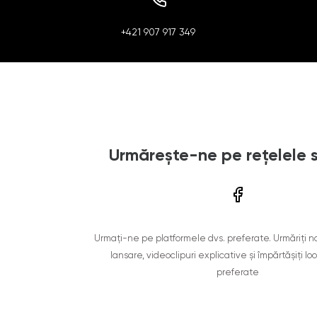
+421 907 917 349
Urmărește-ne pe rețelele 
Urmați-ne pe platformele dvs. preferate. Urmăriți n
lansare, videoclipuri explicative și împărtășiți lo
preferate