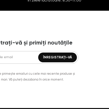
În zilele lucrătoare: 8:30-17:00
trați-vă și primiți noutățile
are primește emailuri cu cele mai recente produse și
 mari. Vă puteți dezabona în orice moment.