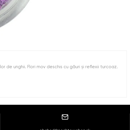
r de unghii. Flori mov deschis cu găuri şi reflexii turcoaz.