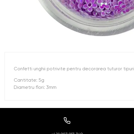
Confetti unghii potrivite pentru decorarea tuturor tipurilo
Cantitate: 5g
Diametru flori: 3mm