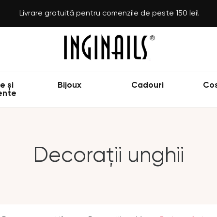
Livrare gratuită pentru comenzile de peste 150 lei!
e și
Bijoux
Cadouri
Co
ente
Decorații unghii