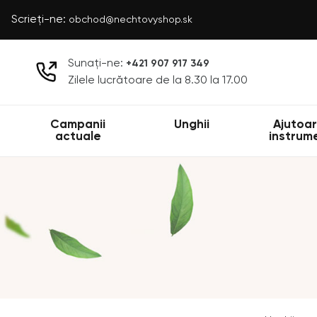
Scrieți-ne:
obchod@nechtovyshop.sk
Sunați-ne:
+421 907 917 349
Zilele lucrătoare de la 8.30 la 17.00
Campanii
Unghii
Ajutoar
actuale
instrum