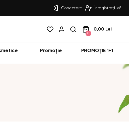
Conectare
Înregistrați-vă
0,00 Lei
0
smetice
Promoție
PROMOȚIE 1+1