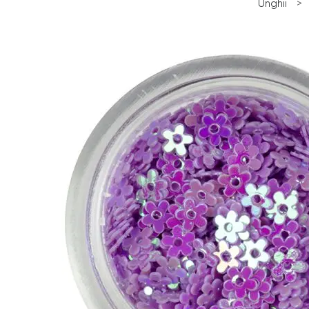
Unghii
>