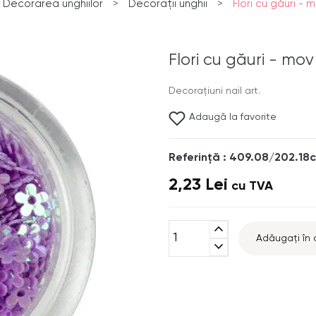
Decorarea unghiilor
>
Decorații unghii
>
Flori cu găuri - 
Flori cu găuri - mov
Decoraţiuni nail art.
Adaugă la favorite
Referinţă : 409.08/202.18c
2,23 Lei
cu TVA
expand_less
Adăugați în 
expand_more