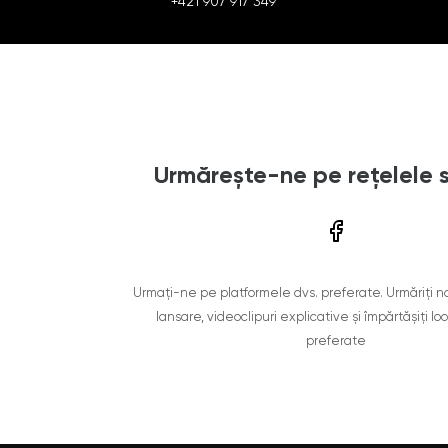
+421 907 917 349
Urmărește-ne pe rețelele 
Urmați-ne pe platformele dvs. preferate. Urmăriți n
lansare, videoclipuri explicative și împărtășiți lo
preferate