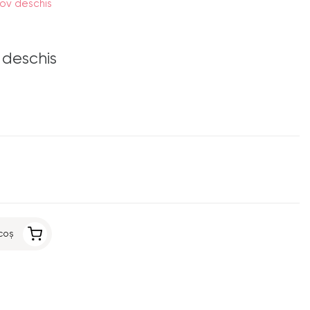
mov deschis
 deschis
coș