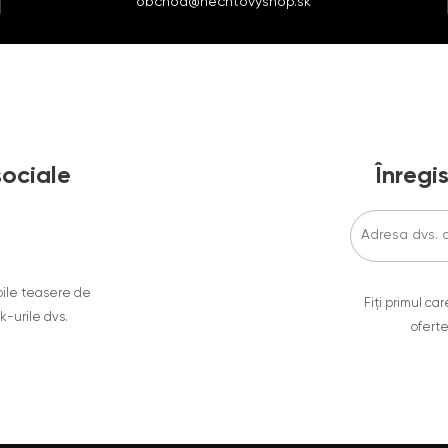
obchod@nechtovyshop.sk
sociale
Înregis
oile teasere de
Fiți primul c
ok-urile dvs.
oferte