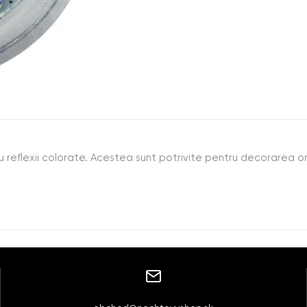
cu reflexii colorate. Acestea sunt potrivite pentru decorarea oric