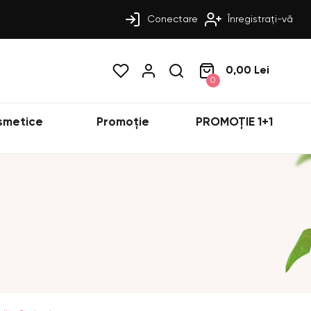
Conectare
Înregistrați-vă
0,00 Lei
0
smetice
Promoție
PROMOȚIE 1+1