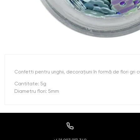
Confetti pentru unghii, decoraţiuni în formă de flori gri 
Cantitate: 5g
Diametru flori: 5mm