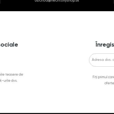
obchod@nechtovyshop.sk
sociale
Înregis
oile teasere de
Fiți primul c
ok-urile dvs.
oferte