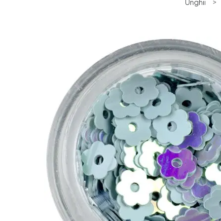
Unghii
>