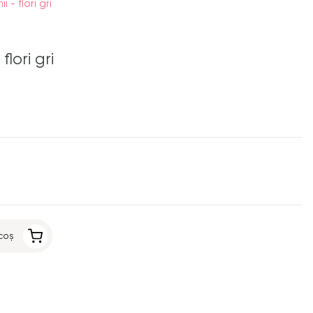
 - flori gri
flori gri
.
coș