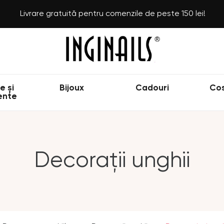
Livrare gratuită pentru comenzile de peste 150 lei!
e și
Bijoux
Cadouri
Co
ente
Decorații unghii