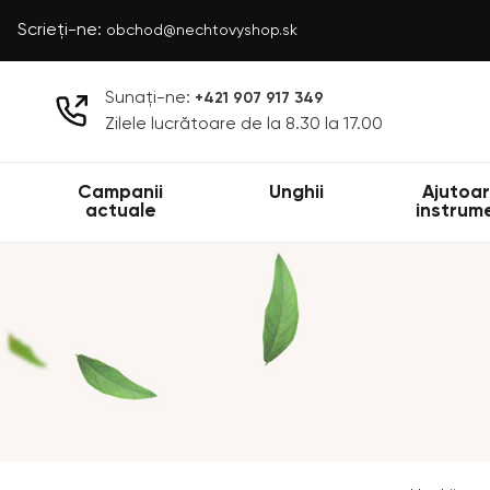
Scrieți-ne:
obchod@nechtovyshop.sk
Sunați-ne:
+421 907 917 349
Zilele lucrătoare de la 8.30 la 17.00
Campanii
Unghii
Ajutoar
actuale
instrum