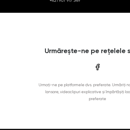
+421 907 917 349
Urmărește-ne pe rețelele 
Urmați-ne pe platformele dvs. preferate. Urmăriți n
lansare, videoclipuri explicative și împărtășiți lo
preferate