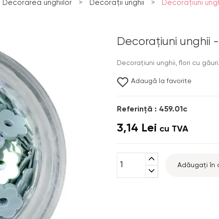
Decorarea unghiilor
>
Decorații unghii
>
Decoraţiuni unghii
Decoraţiuni unghii - 
Decoraţiuni unghii, flori cu găuri
Adaugă la favorite
Referinţă : 459.01c
3,14 Lei
cu TVA
expand_less
Adăugați în 
expand_more