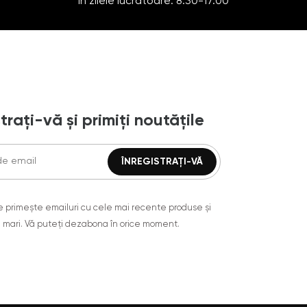
În zilele lucrătoare: 8:30-17:00
trați-vă și primiți noutățile
are primește emailuri cu cele mai recente produse și
 mari. Vă puteți dezabona în orice moment.