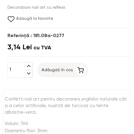
Decoraţiuni nail art cu reflexii.
Adaugă la favorite
Referinţă : 181.08a-0277
3,14 Lei
cu TVA
expand_less
Adăugați în coș
expand_more
Confetti nail art pentru decorarea unghiilor naturale cât
şi a celor artificiale, nuanţă de turcoaz cu tente
albastre-verzi.
Volum: 7ml
Diametru flori: 3mm