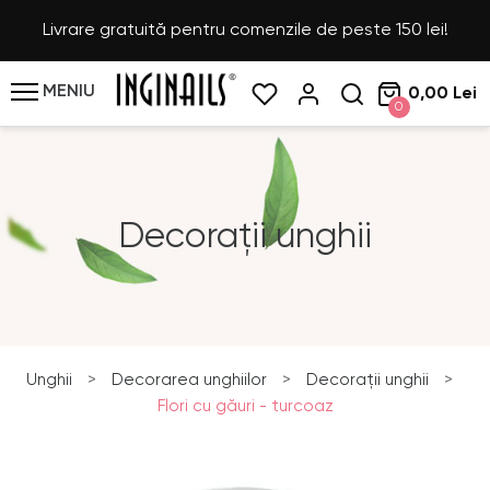
Livrare gratuită pentru comenzile de peste 150 lei!
MENIU
0,00 Lei
0
Decorații unghii
Unghii
>
Decorarea unghiilor
>
Decorații unghii
>
Flori cu găuri - turcoaz