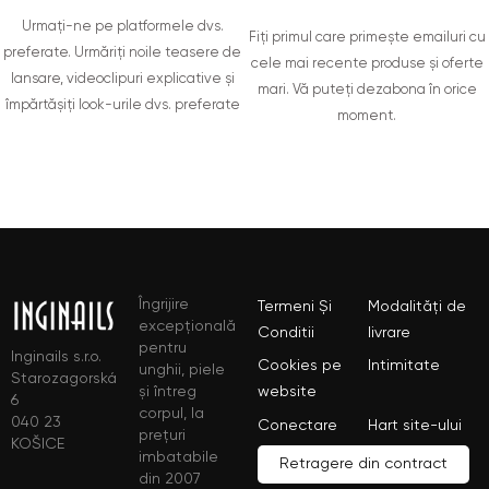
Urmați-ne pe platformele dvs.
Fiți primul care primește emailuri cu
preferate. Urmăriți noile teasere de
cele mai recente produse și oferte
lansare, videoclipuri explicative și
mari. Vă puteți dezabona în orice
împărtășiți look-urile dvs. preferate
moment.
Îngrijire
Termeni Și
Modalități de
excepțională
Conditii
livrare
pentru
Inginails s.r.o.
Cookies pe
Intimitate
unghii, piele
Starozagorská
și întreg
website
6
corpul, la
040 23
Conectare
Hart site-ului
prețuri
KOŠICE
imbatabile
Retragere din contract
din 2007