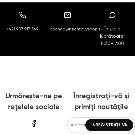
În zilele
+421 907 917 349
obchod@nechtovyshop.sk
lucrătoare:
8:30-17:00
Urmărește-ne pe
Înregistrați-vă și
rețelele sociale
primiți noutățile