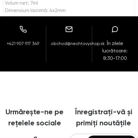
Volum net: 7ml
Dimensiuni lacrimă: 4x2mm
În zilele
+421 907 917 349
obchod@nechtovyshop.sk
lucrătoare:
8:30-17:00
Urmărește-ne pe
Înregistrați-vă și
rețelele sociale
primiți noutățile