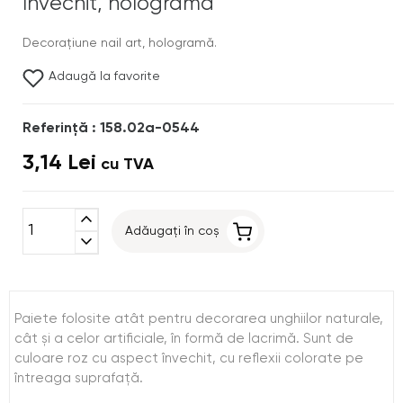
învechit, hologramă
Decoraţiune nail art, hologramă.
Adaugă la favorite
Referinţă : 158.02a-0544
3,14 Lei
cu TVA
expand_less
Adăugați în coș
expand_more
Paiete folosite atât pentru decorarea unghiilor naturale,
cât şi a celor artificiale, în formă de lacrimă. Sunt de
culoare roz cu aspect învechit, cu reflexii colorate pe
întreaga suprafaţă.