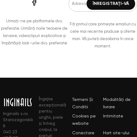
Urmați-ne pe platformele dvs.
Fiți primul care primește emailuri cu
preferate. Urmăriți noile teasere de
cele mai recente produse și oferte
lansare, videoclipuri explicative și
mari. Vă puteți dezabona în orice
împărtășiți look-urile dvs. preferate
moment.
Îngrijire
Termeni Și
Modalități de
excepțională
Conditii
livrare
pentru
Inginails s.r.o.
Cookies pe
Intimitate
unghii, piele
Starozagorská
și întreg
website
6
corpul, la
040 23
Conectare
Hart site-ului
prețuri