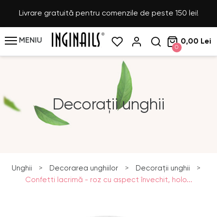
Livrare gratuită pentru comenzile de peste 150 lei!
MENIU
0,00 Lei
0
Decorații unghii
Unghii
>
Decorarea unghiilor
>
Decorații unghii
>
Confetti lacrimă - roz cu aspect învechit, holo...