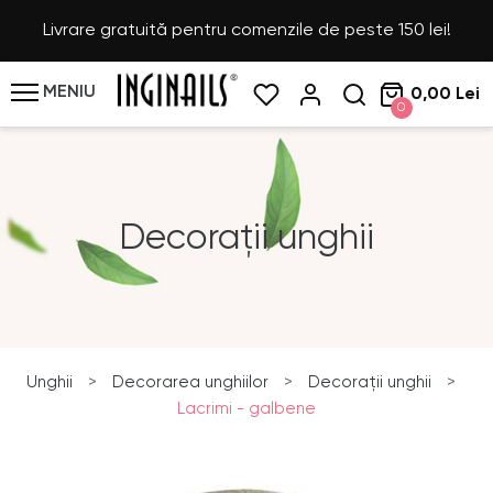
Livrare gratuită pentru comenzile de peste 150 lei!
MENIU
0,00 Lei
0
Decorații unghii
Unghii
>
Decorarea unghiilor
>
Decorații unghii
>
Lacrimi - galbene