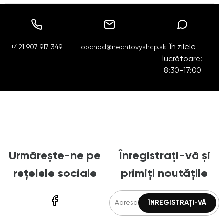
În zilele
+421 907 917 349
obchod@nechtovyshop.sk
lucrătoare:
8:30-17:00
Urmărește-ne pe
Înregistrați-vă și
rețelele sociale
primiți noutățile