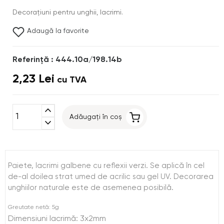
Decoraţiuni pentru unghii, lacrimi.
Adaugă la favorite
Referinţă : 444.10a/198.14b
2,23 Lei
cu TVA
expand_less
Adăugați în coș
expand_more
Paiete, lacrimi galbene cu reflexii verzi. Se aplică în cel
de-al doilea strat umed de acrilic sau gel UV. Decorarea
unghiilor naturale este de asemenea posibilă.
Greutate netă: 5g
Dimensiuni lacrimă: 3x2mm