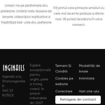
Urmați-ne pe platformele dvs.
Fiți primul care primește emailuri cu
preferate. Urmăriți noile teasere de
cele mai recente produse și oferte
lansare, videoclipuri explicative și
mari. Vă puteți dezabona în orice
împărtășiți look-urile dvs. preferate
moment.
Îngrijire
Termeni Și
Modalități de
excepțională
Conditii
livrare
pentru
Inginails s.r.o.
Cookies pe
Intimitate
unghii, piele
Starozagorská
și întreg
website
6
corpul, la
040 23
Conectare
Hart site-ului
prețuri
KOŠICE
imbatabile
Retragere din contract
din 2007