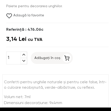
Paiete pentru decorarea unghiilor.
Adaugă la favorite
Referinţă : 476.06c
3,14 Lei
cu TVA
expand_less
Adăugați în coș
expand_more
Confetti pentru unghiile naturale şi pentru cele false, într-
o culoare neobişnuită, verde-albăstruie, cu reflexii.
Volum net: 7ml
Dimensiuni decoraţiune: 9x4mm