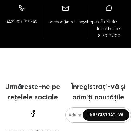
În zilele
+421 907 917 349
obchod@nechtovyshop.sk
lucrătoare:
8:30-17:00
Urmărește-ne pe
Înregistrați-vă și
rețelele sociale
primiți noutățile