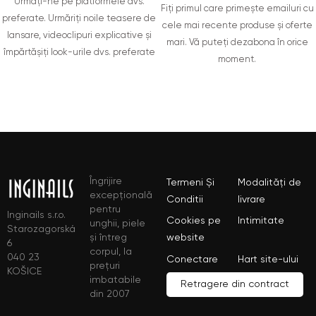
Urmați-ne pe platformele dvs.
Fiți primul care primește emailuri cu
preferate. Urmăriți noile teasere de
cele mai recente produse și oferte
lansare, videoclipuri explicative și
mari. Vă puteți dezabona în orice
împărtășiți look-urile dvs. preferate
moment.
Îngrijire
Termeni Și
Modalități de
excepțională
Conditii
livrare
pentru
Inginails s.r.o.
Cookies pe
Intimitate
unghii, piele
Starozagorská
și întreg
website
6
corpul, la
040 23
Conectare
Hart site-ului
prețuri
KOŠICE
imbatabile
Retragere din contract
din 2007