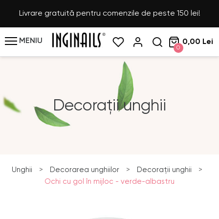
Livrare gratuită pentru comenzile de peste 150 lei!
MENIU
0,00 Lei
0
Decorații unghii
Unghii
>
Decorarea unghiilor
>
Decorații unghii
>
Ochi cu gol în mijloc - verde-albastru