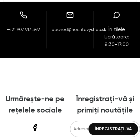
În zilele
+421 907 917 349
obchod@nechtovyshop.sk
lucrătoare:
8:30-17:00
Urmărește-ne pe
Înregistrați-vă și
rețelele sociale
primiți noutățile