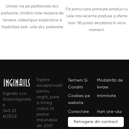
Urmați-ne pe platformele dvs.
Fiți primul care primește emailuri cu
preferate. Urmăriți noile teasere de
cele mai recente produse și oferte
lansare, videoclipuri explicative și
mari. Vă puteți dezabona în orice
împărtășiți look-urile dvs. preferate
moment.
Îngrijire
Termeni Și
Modalități de
excepțională
Conditii
livrare
pentru
Inginails s.r.o.
Cookies pe
Intimitate
unghii, piele
Starozagorská
și întreg
website
6
corpul, la
040 23
Conectare
Hart site-ului
prețuri
KOŠICE
imbatabile
Retragere din contract
din 2007