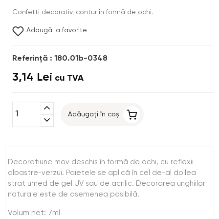
Confetti decorativ, contur în formă de ochi.
Adaugă la favorite
Referinţă : 180.01b-0348
3,14 Lei
cu TVA
expand_less
Adăugați în coș
expand_more
Decoraţiune mov deschis în formă de ochi, cu reflexii
albastre-verzui. Paietele se aplică în cel de-al doilea
strat umed de gel UV sau de acrilic. Decorarea unghiilor
naturale este de asemenea posibilă.
Volum net: 7ml