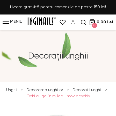
Livrare gratuită pentru comenzile de peste 150 lei!
MENIU
0,00 Lei
0
Decorații unghii
Unghii
>
Decorarea unghiilor
>
Decorații unghii
>
Ochi cu gol în mijloc - mov deschis