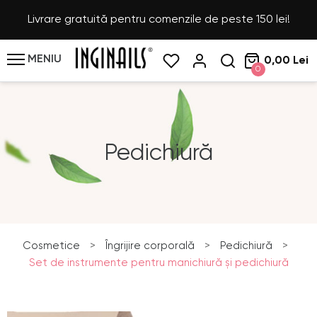
Livrare gratuită pentru comenzile de peste 150 lei!
MENIU
0,00 Lei
0
Pedichiură
Cosmetice
>
Îngrijire corporală
>
Pedichiură
>
Set de instrumente pentru manichiură și pedichiură