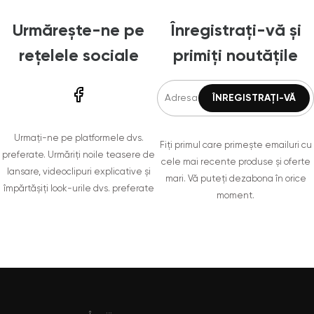
Urmărește-ne pe
Înregistrați-vă și
rețelele sociale
primiți noutățile
Urmați-ne pe platformele dvs.
Fiți primul care primește emailuri cu
preferate. Urmăriți noile teasere de
cele mai recente produse și oferte
lansare, videoclipuri explicative și
mari. Vă puteți dezabona în orice
împărtășiți look-urile dvs. preferate
moment.