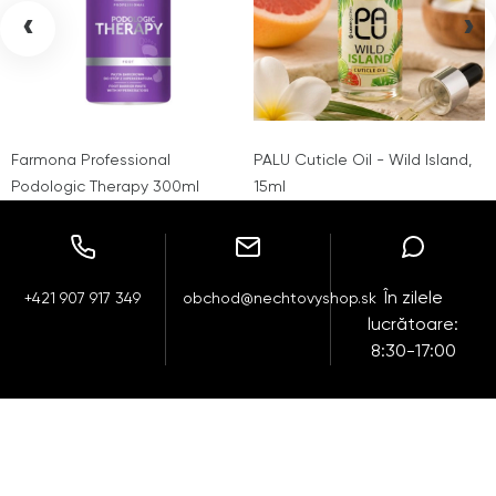
‹
›
Farmona Professional
PALU Cuticle Oil - Wild Island,
Podologic Therapy 300ml
15ml
În zilele
+421 907 917 349
obchod@nechtovyshop.sk
lucrătoare:
8:30-17:00