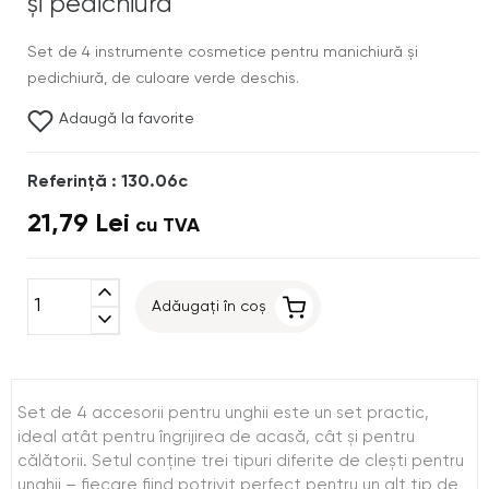
și pedichiură
Set de 4 instrumente cosmetice pentru manichiură și
pedichiură, de culoare verde deschis.
Adaugă la favorite
Referinţă : 130.06c
21,79 Lei
cu TVA
expand_less
Adăugați în coș
expand_more
Set de 4 accesorii pentru unghii este un set practic,
ideal atât pentru îngrijirea de acasă, cât și pentru
călătorii. Setul conține trei tipuri diferite de clești pentru
unghii – fiecare fiind potrivit perfect pentru un alt tip de