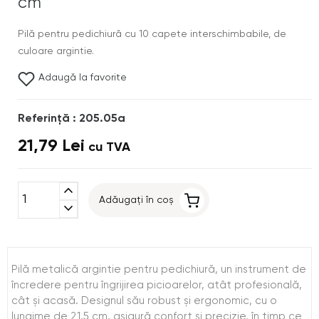
cm
Pilă pentru pedichiură cu 10 capete interschimbabile, de
culoare argintie.
Adaugă la favorite
Referinţă : 205.05a
21,79 Lei
cu TVA
expand_less
Adăugați în coș
expand_more
Pilă metalică argintie pentru pedichiură, un instrument de
încredere pentru îngrijirea picioarelor, atât profesională,
cât și acasă. Designul său robust și ergonomic, cu o
lungime de 21,5 cm, asigură confort și precizie, în timp ce