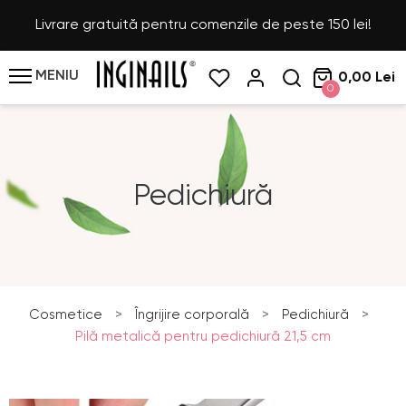
Livrare gratuită pentru comenzile de peste 150 lei!
MENIU
0,00 Lei
0
Pedichiură
Cosmetice
>
Îngrijire corporală
>
Pedichiură
>
Pilă metalică pentru pedichiură 21,5 cm