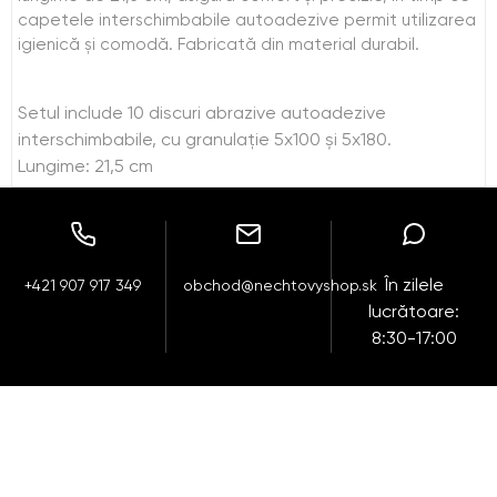
capetele interschimbabile autoadezive permit utilizarea
igienică și comodă. Fabricată din material durabil.
Setul include 10 discuri abrazive autoadezive
interschimbabile, cu granulație 5x100 și 5x180.
Lungime: 21,5 cm
În zilele
+421 907 917 349
obchod@nechtovyshop.sk
lucrătoare:
8:30-17:00