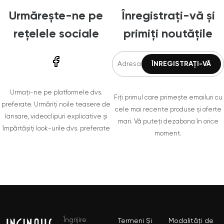
Urmărește-ne pe
Înregistrați-vă și
rețelele sociale
primiți noutățile
Urmați-ne pe platformele dvs.
Fiți primul care primește emailuri cu
preferate. Urmăriți noile teasere de
cele mai recente produse și oferte
lansare, videoclipuri explicative și
mari. Vă puteți dezabona în orice
împărtășiți look-urile dvs. preferate
moment.
Îngrijire
Termeni Și
Modalități de