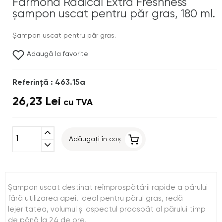
Farmona Radical Extra Freshness
șampon uscat pentru păr gras, 180 ml.
Șampon uscat pentru păr gras.
Adaugă la favorite
Referinţă : 463.15a
26,23 Lei
cu TVA
expand_less
Adăugați în coș
expand_more
Șampon uscat destinat reîmprospătării rapide a părului
fără utilizarea apei. Ideal pentru părul gras, redă
lejeritatea, volumul și aspectul proaspăt al părului timp
de până la 24 de ore.