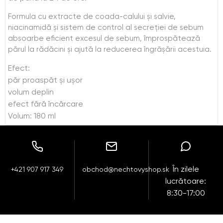
Formula cu extracte de coada-calului și salvie,
niacinamidă și sistem de control al secreției de sebum
absoarbe eficient excesul de sebum, împrospătează
părul la rădăcini și ajută la reducerea îngrășării acestuia.
Efect:
păr proaspăt și ușor
volum deplin
efect fără încărcare
Volum: 180 ml
În zilele
+421 907 917 349
obchod@nechtovyshop.sk
lucrătoare:
8:30-17:00