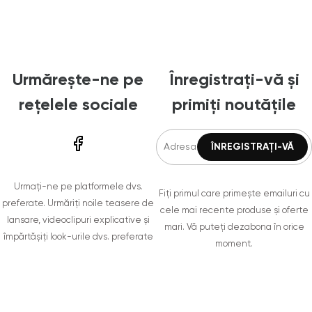
Urmărește-ne pe
Înregistrați-vă și
rețelele sociale
primiți noutățile
Urmați-ne pe platformele dvs.
Fiți primul care primește emailuri cu
preferate. Urmăriți noile teasere de
cele mai recente produse și oferte
lansare, videoclipuri explicative și
mari. Vă puteți dezabona în orice
împărtășiți look-urile dvs. preferate
moment.