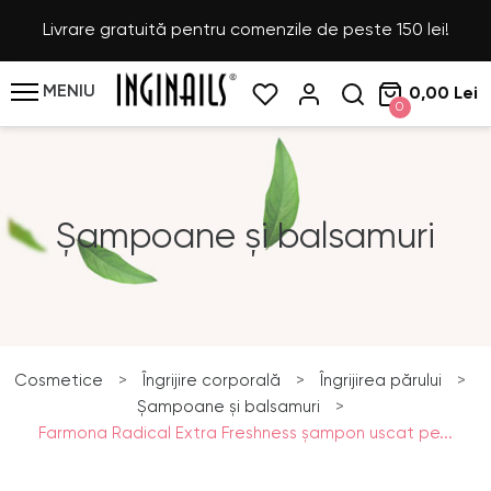
Livrare gratuită pentru comenzile de peste 150 lei!
MENIU
0,00 Lei
0
Șampoane și balsamuri
Cosmetice
>
Îngrijire corporală
>
Îngrijirea părului
>
Șampoane și balsamuri
>
Farmona Radical Extra Freshness șampon uscat pe...