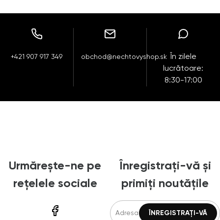
În zilele
+421 907 917 349
obchod@nechtovyshop.sk
lucrătoare:
8:30-17:00
Urmărește-ne pe
Înregistrați-vă și
rețelele sociale
primiți noutățile