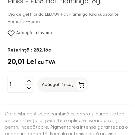
Pinks - PI36 Hot Flamingo, 6g
Ojă de gel hibridă LED/UV Hot Flamingo fără substanțe
Hema/Di-Hema.
Adaugă la favorite
Referinţă : 282.16a
20,01 Lei
cu TVA
expand_less
Adăugați în coș
expand_more
Ojele hibride AlleLac combină culoarea și durabilitatea,
iar consistența lor permite o aplicare ușoară chiar și
pentru începătoare. Pigmentarea intensă garantează o
acoperire perfectă. Formula autonivelantă previne