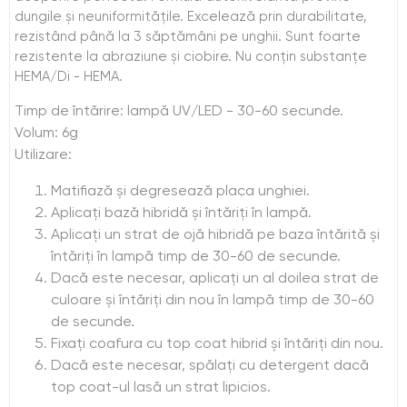
dungile și neuniformitățile. Excelează prin durabilitate,
rezistând până la 3 săptămâni pe unghii. Sunt foarte
rezistente la abraziune și ciobire. Nu conțin substanțe
HEMA/Di - HEMA.
Timp de întărire: lampă UV/LED - 30-60 secunde.
Volum: 6g
Utilizare:
Matifiază și degresează placa unghiei.
Aplicați bază hibridă și întăriți în lampă.
Aplicați un strat de ojă hibridă pe baza întărită și
întăriți în lampă timp de 30-60 de secunde.
Dacă este necesar, aplicați un al doilea strat de
culoare și întăriți din nou în lampă timp de 30-60
de secunde.
Fixați coafura cu top coat hibrid și întăriți din nou.
Dacă este necesar, spălați cu detergent dacă
top coat-ul lasă un strat lipicios.