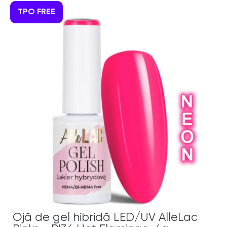
TPO FREE
Ojă de gel hibridă LED/UV AlleLac