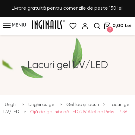
Livrare gratuită pentru comenzile de peste 150 lei!
MENIU
0,00 Lei
0
Lacuri gel UV/LED
Unghii
>
Unghii cu gel
>
Gel lac și lacuri
>
Lacuri gel
UV/LED
>
Ojă de gel hibridă LED/UV AlleLac Pinks - PI36 ...