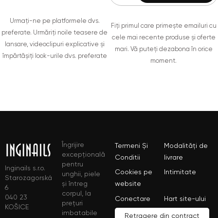
Urmați-ne pe platformele dvs.
Fiți primul care primește emailuri cu
preferate. Urmăriți noile teasere de
cele mai recente produse și oferte
lansare, videoclipuri explicative și
mari. Vă puteți dezabona în orice
împărtășiți look-urile dvs. preferate
moment.
Îngrijire
Termeni Și
Modalități de
excepțională
Conditii
livrare
pentru
Inginails s.r.o.
Cookies pe
Intimitate
unghii, piele
Starozagorská
și întreg
website
6
corpul, la
040 23
Conectare
Hart site-ului
prețuri
KOŠICE
imbatabile
Retragere din contract