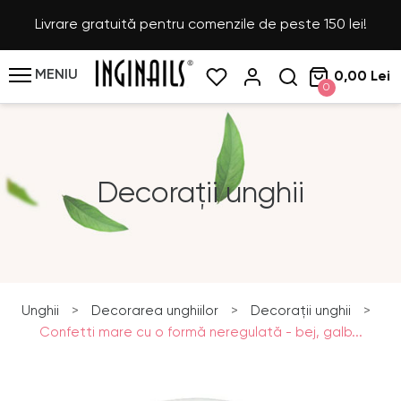
Livrare gratuită pentru comenzile de peste 150 lei!
MENIU
0,00 Lei
0
Decorații unghii
Unghii
>
Decorarea unghiilor
>
Decorații unghii
>
Confetti mare cu o formă neregulată - bej, galb...