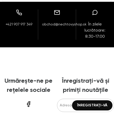
În zilele
+421 907 917 349
obchod@nechtovyshop.sk
lucrătoare:
8:30-17:00
Urmărește-ne pe
Înregistrați-vă și
rețelele sociale
primiți noutățile