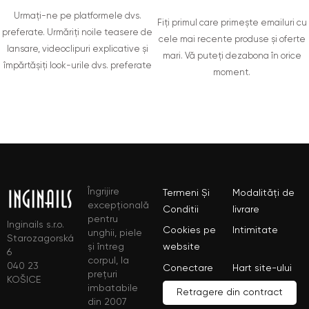
Urmați-ne pe platformele dvs.
Fiți primul care primește emailuri cu
preferate. Urmăriți noile teasere de
cele mai recente produse și oferte
lansare, videoclipuri explicative și
mari. Vă puteți dezabona în orice
împărtășiți look-urile dvs. preferate
moment.
Îngrijire
Termeni Și
Modalități de
excepțională
Conditii
livrare
pentru
Inginails s.r.o.
Cookies pe
Intimitate
unghii, piele
Starozagorská
și întreg
website
6
corpul, la
040 23
Conectare
Hart site-ului
prețuri
KOŠICE
imbatabile
Retragere din contract
din 2007