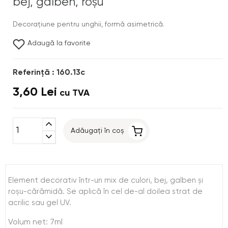
bej, galben, roşu
Decoraţiune pentru unghii, formă asimetrică.
Adaugă la favorite
Referinţă : 160.13c
3,60 Lei
cu TVA
expand_less
Adăugați în coș
expand_more
Element decorativ într-un mix de culori, bej, galben şi
roşu-cărămidă. Se aplică în cel de-al doilea strat de
acrilic sau gel UV.
Volum net: 7ml