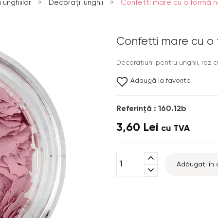
unghiilor
>
Decorații unghii
>
Confetti mare cu o formă ned
Confetti mare cu o 
Decoraţiuni pentru unghii, roz c
Adaugă la favorite
Referinţă : 160.12b
3,60 Lei
cu TVA
expand_less
Adăugați în 
expand_more