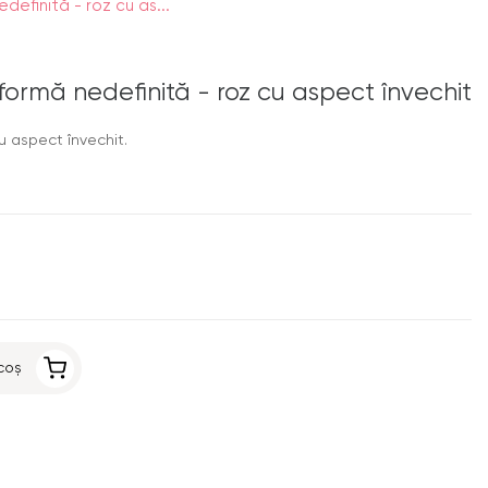
efinită - roz cu as...
formă nedefinită - roz cu aspect învechit
u aspect învechit.
coș