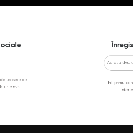
sociale
Înregis
oile teasere de
Fiți primul c
ok-urile dvs.
oferte