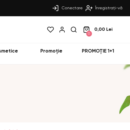
Conectare
Înregistrați-vă
0,00 Lei
0
smetice
Promoție
PROMOȚIE 1+1