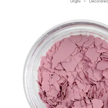
Unghii
>
Decorarea 