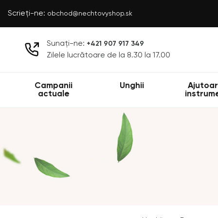
Scrieți-ne:
obchod@nechtovyshop.sk
Sunați-ne:
+421 907 917 349
Zilele lucrătoare de la 8.30 la 17.00
Campanii
Unghii
Ajutoar
actuale
instrum