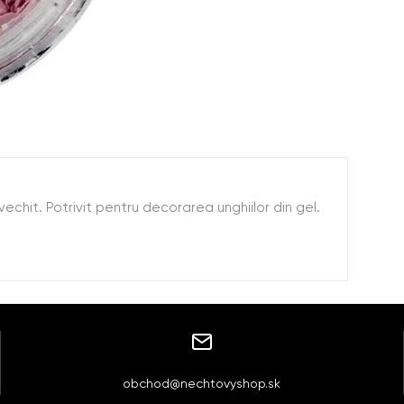
vechit. Potrivit pentru decorarea unghiilor din gel.
obchod@nechtovyshop.sk