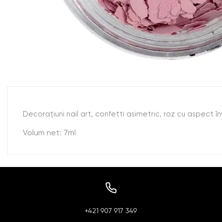
Decoraţiuni nail art, confetti asimetric, roz cu aspect în
Volum net: 7ml
+421 907 917 349