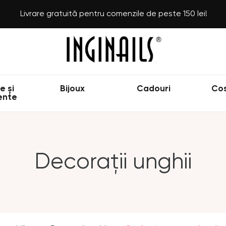
Livrare gratuită pentru comenzile de peste 150 lei!
e și
Bijoux
Cadouri
Co
ente
Decorații unghii