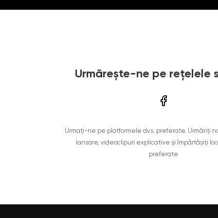
Urmărește-ne pe rețelele 
Urmați-ne pe platformele dvs. preferate. Urmăriți n
lansare, videoclipuri explicative și împărtășiți lo
preferate