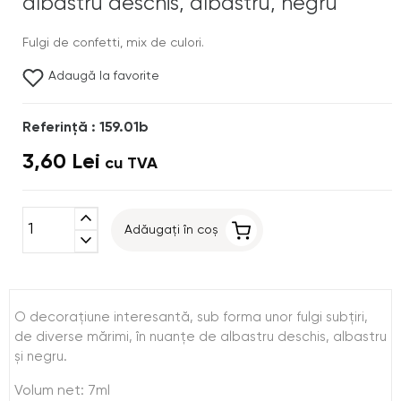
albastru deschis, albastru, negru
Fulgi de confetti, mix de culori.
Adaugă la favorite
Referinţă : 159.01b
3,60 Lei
cu TVA
expand_less
Adăugați în coș
expand_more
O decoraţiune interesantă, sub forma unor fulgi subţiri,
de diverse mărimi, în nuanţe de albastru deschis, albastru
şi negru.
Volum net: 7ml