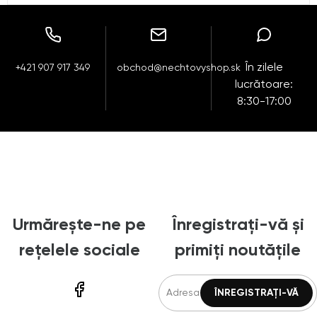
În zilele
+421 907 917 349
obchod@nechtovyshop.sk
lucrătoare:
8:30-17:00
Urmărește-ne pe
Înregistrați-vă și
rețelele sociale
primiți noutățile