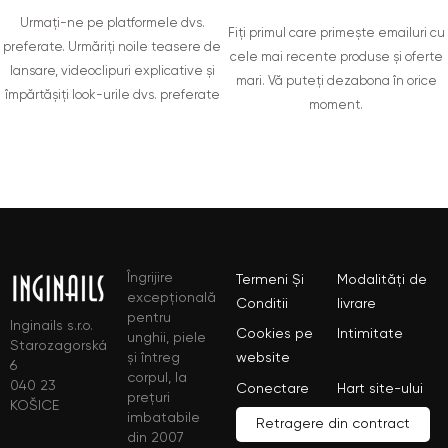
Urmați-ne pe platformele dvs.
Fiți primul care primește emailuri cu
preferate. Urmăriți noile teasere de
cele mai recente produse și oferte
lansare, videoclipuri explicative și
mari. Vă puteți dezabona în orice
împărtășiți look-urile dvs. preferate
moment.
Îngrijire
Termeni Și
Modalități de
excepțională
Conditii
livrare
pentru
Inginails s.r.o.
Cookies pe
Intimitate
unghii, piele
Starozagorská
și întreg
website
6
corpul, la
040 23
Conectare
Hart site-ului
prețuri
KOŠICE
imbatabile
Retragere din contract
din 2007