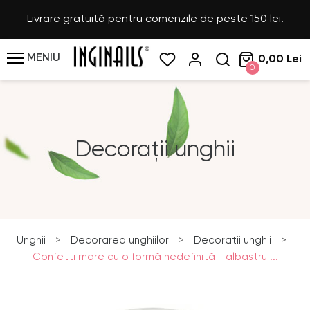
Livrare gratuită pentru comenzile de peste 150 lei!
MENIU
0,00 Lei
0
Decorații unghii
Unghii
>
Decorarea unghiilor
>
Decorații unghii
>
Confetti mare cu o formă nedefinită - albastru ...