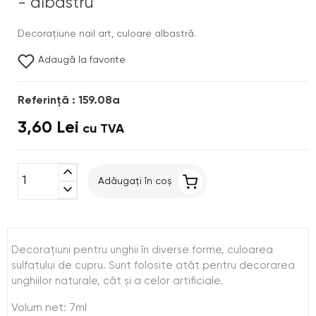
- albastru
Decoraţiune nail art, culoare albastră.
Adaugă la favorite
Referinţă : 159.08a
3,60 Lei
cu TVA
expand_less
Adăugați în coș
expand_more
Decoraţiuni pentru unghii în diverse forme, culoarea
sulfatului de cupru. Sunt folosite atât pentru decorarea
unghiilor naturale, cât şi a celor artificiale.
Volum net: 7ml