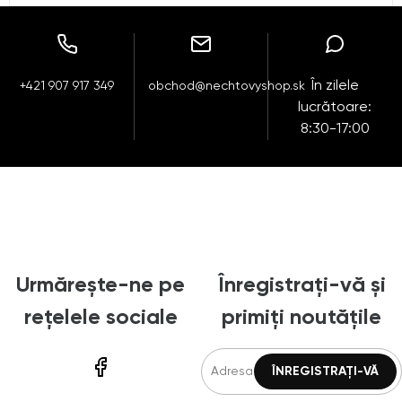
În zilele
+421 907 917 349
obchod@nechtovyshop.sk
lucrătoare:
8:30-17:00
Urmărește-ne pe
Înregistrați-vă și
rețelele sociale
primiți noutățile