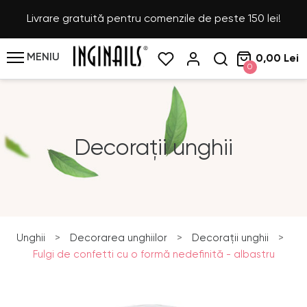
Livrare gratuită pentru comenzile de peste 150 lei!
MENIU
0,00 Lei
0
Decorații unghii
Unghii
>
Decorarea unghiilor
>
Decorații unghii
>
Fulgi de confetti cu o formă nedefinită - albastru