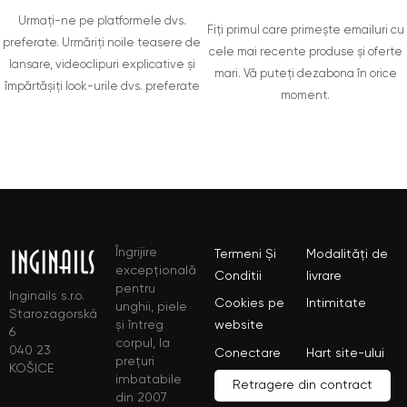
Urmați-ne pe platformele dvs.
Fiți primul care primește emailuri cu
preferate. Urmăriți noile teasere de
cele mai recente produse și oferte
lansare, videoclipuri explicative și
mari. Vă puteți dezabona în orice
împărtășiți look-urile dvs. preferate
moment.
Îngrijire
Termeni Și
Modalități de
excepțională
Conditii
livrare
pentru
Inginails s.r.o.
Cookies pe
Intimitate
unghii, piele
Starozagorská
și întreg
website
6
corpul, la
040 23
Conectare
Hart site-ului
prețuri
KOŠICE
imbatabile
Retragere din contract
din 2007