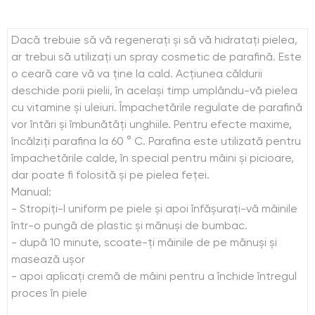
Dacă trebuie să vă regenerați și să vă hidratați pielea,
ar trebui să utilizați un spray cosmetic de parafină. Este
o ceară care vă va ține la cald. Acțiunea căldurii
deschide porii pielii, în același timp umplându-vă pielea
cu vitamine și uleiuri. Împachetările regulate de parafină
vor întări și îmbunătăți unghiile. Pentru efecte maxime,
încălziți parafina la 60 ° C. Parafina este utilizată pentru
împachetările calde, în special pentru mâini și picioare,
dar poate fi folosită și pe pielea feței.
Manual:
- Stropiți-l uniform pe piele și apoi înfășurați-vă mâinile
într-o pungă de plastic și mănuși de bumbac.
- după 10 minute, scoate-ți mâinile de pe mănuși și
masează ușor
- apoi aplicați cremă de mâini pentru a închide întregul
proces în piele