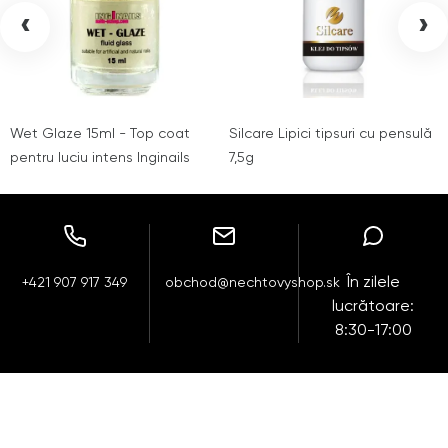
‹
›
Wet Glaze 15ml - Top coat
Silcare Lipici tipsuri cu pensulă
pentru luciu intens Inginails
7,5g
În zilele
+421 907 917 349
obchod@nechtovyshop.sk
lucrătoare:
8:30-17:00