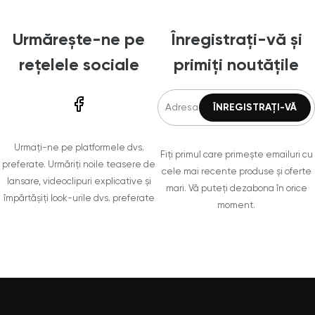
Urmărește-ne pe
Înregistrați-vă și
rețelele sociale
primiți noutățile
Urmați-ne pe platformele dvs.
Fiți primul care primește emailuri cu
preferate. Urmăriți noile teasere de
cele mai recente produse și oferte
lansare, videoclipuri explicative și
mari. Vă puteți dezabona în orice
împărtășiți look-urile dvs. preferate
moment.