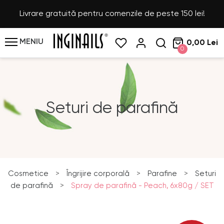
Livrare gratuită pentru comenzile de peste 150 lei!
MENIU
0,00 Lei
0
Seturi de parafină
Cosmetice
>
Îngrijire corporală
>
Parafine
>
Seturi
de parafină
>
Spray de parafină - Peach, 6x80g / SET