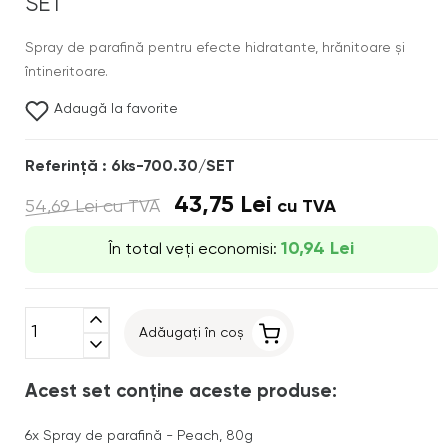
SET
Spray de parafină pentru efecte hidratante, hrănitoare și
întineritoare.
Adaugă la favorite
Referinţă : 6ks-700.30/SET
43,75 Lei
54,69 Lei
cu TVA
cu TVA
10,94 Lei
În total veți economisi:
expand_less
Adăugați în coș
expand_more
Acest set conține aceste produse:
6x
Spray de parafină - Peach, 80g